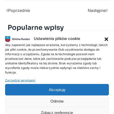
Poprzednie
Następne
Popularne wpisy
Ustawienia plików cookie
2 LUTEGO, 2026
Aby zapewnić jak najlepsze wrażenia, korzystamy z technologii, takich
PSZOK Rusiec – godziny otwarcia, lokalizacja i
jak pliki cookie, do przechowywania i/lub uzyskiwania dostępu do
informacji o urządzeniu. Zgoda na te technologie pozwoli nam
zasady przyjmowania odpadów
przetwarzać dane, takie jak zachowanie podczas przeglądania lub
unikalne identyfikatory na tej stronie. Brak wyrażenia zgody lub
wycofanie zgody może niekorzystnie wpłynąć na niektóre cechy i
18 LISTOPADA, 2025
funkcje.
Harmonogram odbioru odpadów
Zarządzaj serwisami
komunalnych w 2026 roku
Akceptuję
14 LIPCA, 2020
Odmów
Kurenda
Zobacz preferencje