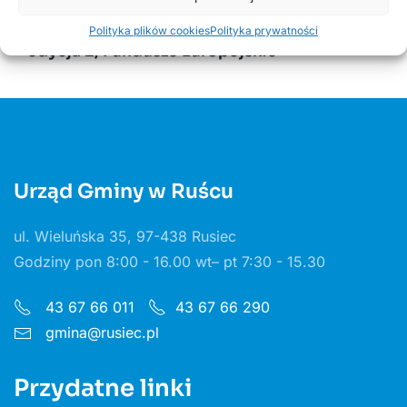
30 CZERWCA, 2026
Odnawialne źródła energii w Gminie Rusiec –
Polityka plików cookies
Polityka prywatności
edycja 2, Fundusze Europejskie
Urząd Gminy w Ruścu
ul. Wieluńska 35, 97-438 Rusiec
Godziny pon 8:00 - 16.00 wt– pt 7:30 - 15.30
43 67 66 011
43 67 66 290
gmina@rusiec.pl
Przydatne linki