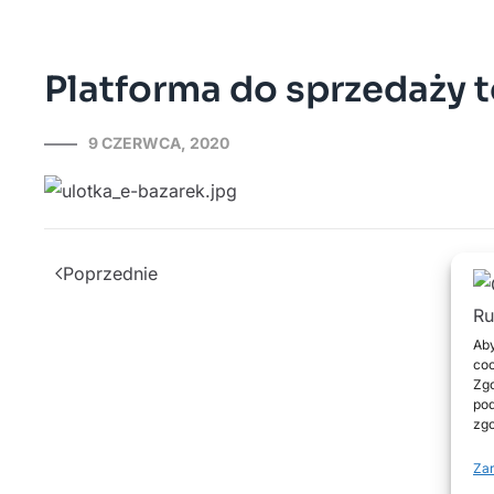
Platforma do sprzedaży 
9 CZERWCA, 2020
Poprzednie
Aby
coo
Zgo
pod
zgo
Zar