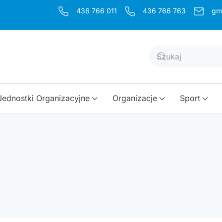
436 766 011
436 766 763
gm
Jednostki Organizacyjne
Organizacje
Sport