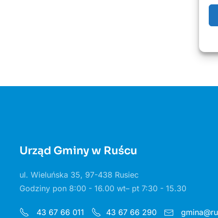
Urząd Gminy w Ruścu
ul. Wieluńska 35, 97-438 Rusiec
Godziny pon 8:00 - 16.00 wt– pt 7:30 - 15.30
gmina@rus
43 67 66 011
43 67 66 290