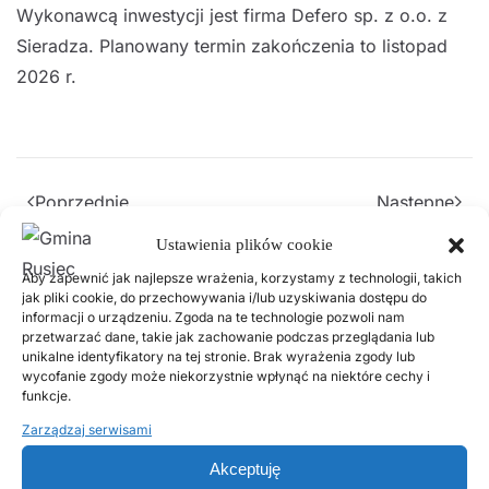
Wykonawcą inwestycji jest firma Defero sp. z o.o. z
Sieradza. Planowany termin zakończenia to listopad
2026 r.
Poprzednie
Następne
Ustawienia plików cookie
Popularne wpisy
Aby zapewnić jak najlepsze wrażenia, korzystamy z technologii, takich
jak pliki cookie, do przechowywania i/lub uzyskiwania dostępu do
informacji o urządzeniu. Zgoda na te technologie pozwoli nam
przetwarzać dane, takie jak zachowanie podczas przeglądania lub
18 LISTOPADA, 2025
unikalne identyfikatory na tej stronie. Brak wyrażenia zgody lub
Harmonogram odbioru odpadów
wycofanie zgody może niekorzystnie wpłynąć na niektóre cechy i
komunalnych w 2026 roku
funkcje.
Zarządzaj serwisami
2 LUTEGO, 2026
Akceptuję
PSZOK Rusiec – godziny otwarcia, lokalizacja i