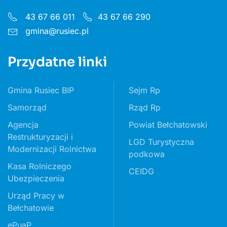
43 67 66 011
43 67 66 290
gmina@rusiec.pl
Przydatne linki
Gmina Rusiec BIP
Sejm Rp
Samorząd
Rząd Rp
Agencja
Powiat Bełchatowski
Restrukturyzacji i
LGD Turystyczna
Modernizacji Rolnictwa
podkowa
Kasa Rolniczego
CEIDG
Ubezpieczenia
Urząd Pracy w
Bełchatowie
ePuaP