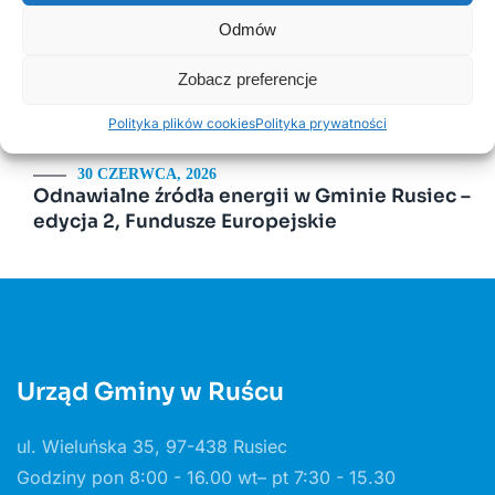
zasady przyjmowania odpadów
Odmów
Zobacz preferencje
14 LIPCA, 2020
Kurenda
Polityka plików cookies
Polityka prywatności
30 CZERWCA, 2026
Odnawialne źródła energii w Gminie Rusiec –
edycja 2, Fundusze Europejskie
Urząd Gminy w Ruścu
ul. Wieluńska 35, 97-438 Rusiec
Godziny pon 8:00 - 16.00 wt– pt 7:30 - 15.30