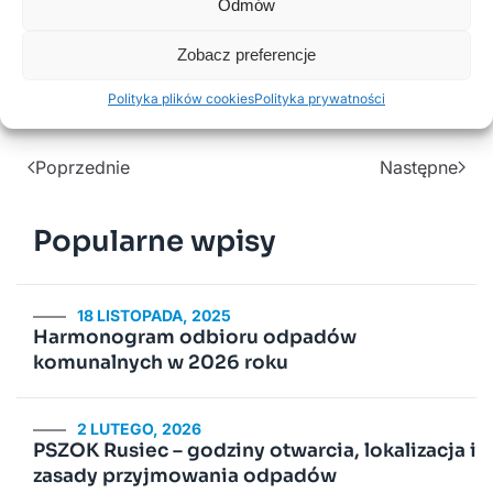
Odmów
wszystkie zostały odrzucone na etapie oceny. W
związku z tym Gmina Rusiec ogłosi drugie
Zobacz preferencje
postępowanie przetargowe.
Polityka plików cookies
Polityka prywatności
Poprzednie
Następne
Popularne wpisy
18 LISTOPADA, 2025
Harmonogram odbioru odpadów
komunalnych w 2026 roku
2 LUTEGO, 2026
PSZOK Rusiec – godziny otwarcia, lokalizacja i
zasady przyjmowania odpadów