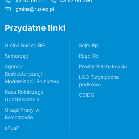
43 67 66 011
43 67 66 290
gmina@rusiec.pl
Przydatne linki
Gmina Rusiec BIP
Sejm Rp
Samorząd
Rząd Rp
Agencja
Powiat Bełchatowski
Restrukturyzacji i
LGD Turystyczna
Modernizacji Rolnictwa
podkowa
Kasa Rolniczego
CEIDG
Ubezpieczenia
Urząd Pracy w
Bełchatowie
ePuaP