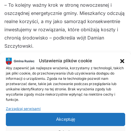
– To kolejny ważny krok w stronę nowoczesnej i
oszczędnej energetycznie gminy. Mieszkańcy odczują
realne korzyści, a my jako samorząd konsekwentnie
inwestujemy w rozwiązania, które obniżają koszty i
chronią środowisko – podkreśla wójt Damian
Szczytowski.
Zadanie dofinansowane jest ze środków Funduszu na
Ustawienia plików cookie
Rzecz Sprawiedliwej Transformacji w ramach
Aby zapewnić jak najlepsze wrażenia, korzystamy z technologii, takich
jak pliki cookie, do przechowywania i/lub uzyskiwania dostępu do
Programu Regionalnego Fundusze Europejskie dla
informacji o urządzeniu. Zgoda na te technologie pozwoli nam
przetwarzać dane, takie jak zachowanie podczas przeglądania lub
Łódzkiego 2021-2027 (85 % kosztów
unikalne identyfikatory na tej stronie. Brak wyrażenia zgody lub
kwalifikowanych) oraz z budżetu państwa (10 %).
wycofanie zgody może niekorzystnie wpłynąć na niektóre cechy i
funkcje.
__________________________
Zarządzaj serwisami
Akceptuję
W części postępowania przetargowego dotyczącego
montażu pomp ciepła wpłynęły trzy oferty, jednak