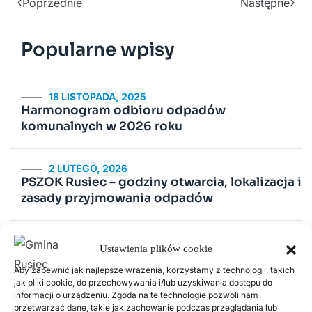
Poprzednie
Następne
Popularne wpisy
18 LISTOPADA, 2025
Harmonogram odbioru odpadów
komunalnych w 2026 roku
2 LUTEGO, 2026
PSZOK Rusiec – godziny otwarcia, lokalizacja i
zasady przyjmowania odpadów
14 LIPCA, 2020
Ustawienia plików cookie
Kurenda
Aby zapewnić jak najlepsze wrażenia, korzystamy z technologii, takich
jak pliki cookie, do przechowywania i/lub uzyskiwania dostępu do
30 CZERWCA, 2026
informacji o urządzeniu. Zgoda na te technologie pozwoli nam
Odnawialne źródła energii w Gminie Rusiec –
przetwarzać dane, takie jak zachowanie podczas przeglądania lub