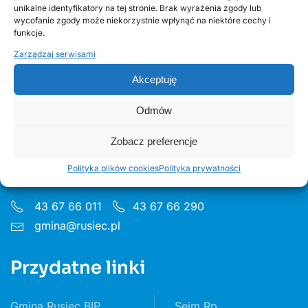
unikalne identyfikatory na tej stronie. Brak wyrażenia zgody lub
edycja 2, Fundusze Europejskie
wycofanie zgody może niekorzystnie wpłynąć na niektóre cechy i
funkcje.
Zarządzaj serwisami
Akceptuję
Odmów
Urząd Gminy w Ruścu
Zobacz preferencje
ul. Wieluńska 35, 97-438 Rusiec
Polityka plików cookies
Polityka prywatności
Godziny pon 8:00 - 16.00 wt– pt 7:30 - 15.30
43 67 66 011
43 67 66 290
gmina@rusiec.pl
Przydatne linki
Gmina Rusiec BIP
Sejm Rp