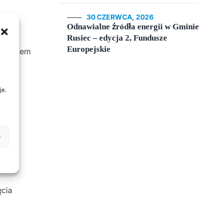
30 CZERWCA, 2026
Odnawialne źródła energii w Gminie
Rusiec – edycja 2, Fundusze
Europejskie
nogramem
je.
e
ęcia