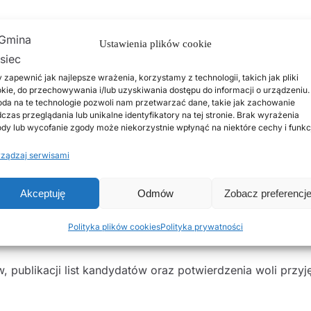
Ustawienia plików cookie
będą podawane do publicznej wiadomości zgodnie z harmo
 zapewnić jak najlepsze wrażenia, korzystamy z technologii, takich jak pliki
kie, do przechowywania i/lub uzyskiwania dostępu do informacji o urządzeniu.
da na te technologie pozwoli nam przetwarzać dane, takie jak zachowanie
czas przeglądania lub unikalne identyfikatory na tej stronie. Brak wyrażenia
dy lub wycofanie zgody może niekorzystnie wpłynąć na niektóre cechy i funkc
zkół podstawowych
ządzaj serwisami
Akceptuję
Odmów
Zobacz preferencj
Polityka plików cookies
Polityka prywatności
 publikacji list kandydatów oraz potwierdzenia woli przyj