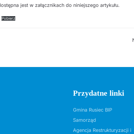
stępna jest w załącznikach do niniejszego artykułu.
Pobierz
Przydatne linki
Gmina Rusiec BIP
Samorząd
Agencja Restrukturyzacji i