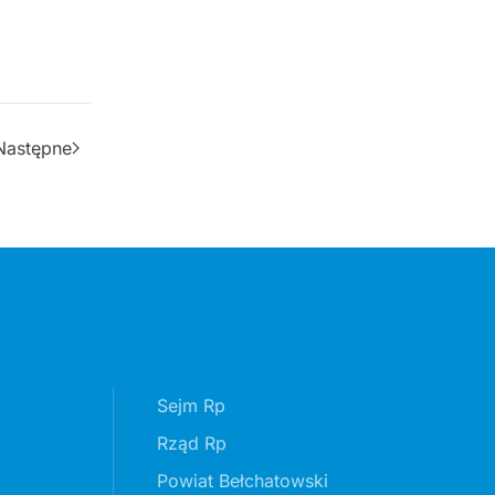
Następne
Sejm Rp
Rząd Rp
Powiat Bełchatowski