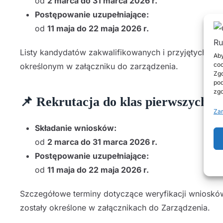
od
2 marca do 31 marca 2026 r.
Postępowanie uzupełniające:
od
11 maja do 22 maja 2026 r.
Listy kandydatów zakwalifikowanych i przyjętych 
Aby
coo
określonym w załączniku do zarządzenia.
Zgo
pod
zgo
📌 Rekrutacja do klas pierwszych s
Zar
Składanie wniosków:
od
2 marca do 31 marca 2026 r.
Postępowanie uzupełniające:
od
11 maja do 22 maja 2026 r.
Szczegółowe terminy dotyczące weryfikacji wniosków,
zostały określone w załącznikach do Zarządzenia.