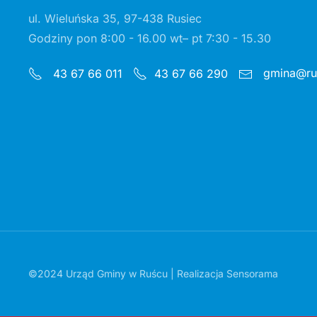
ul. Wieluńska 35, 97-438 Rusiec
Godziny pon 8:00 - 16.00 wt– pt 7:30 - 15.30
gmina@rus
43 67 66 011
43 67 66 290
©2024 Urząd Gminy w Ruścu | Realizacja
Sensorama