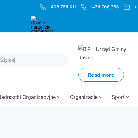
436 766 011
436 766 763
g
Read more
Jednostki Organizacyjne
Organizacje
Sport