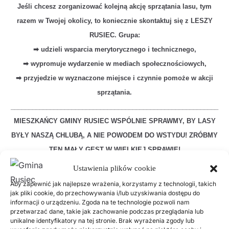
Jeśli chcesz zorganizować kolejną akcję sprzątania lasu, tym
razem w Twojej okolicy, to koniecznie skontaktuj się z LESZY
RUSIEC. Grupa:
➡ udzieli wsparcia merytorycznego i technicznego,
➡ wypromuje wydarzenie w mediach społecznościowych,
➡ przyjedzie w wyznaczone miejsce i czynnie pomoże w akcji
sprzątania.
__________________________________________________________
MIESZKAŃCY GMINY RUSIEC WSPÓLNIE SPRAWMY, BY LASY
BYŁY NASZĄ CHLUBĄ, A NIE POWODEM DO WSTYDU! ZRÓBMY
TEN MAŁY GEST W WIELKIEJ SPRAWIE!
Ustawienia plików cookie
Aby zapewnić jak najlepsze wrażenia, korzystamy z technologii, takich
jak pliki cookie, do przechowywania i/lub uzyskiwania dostępu do
Poprzednie
Następne
informacji o urządzeniu. Zgoda na te technologie pozwoli nam
przetwarzać dane, takie jak zachowanie podczas przeglądania lub
unikalne identyfikatory na tej stronie. Brak wyrażenia zgody lub