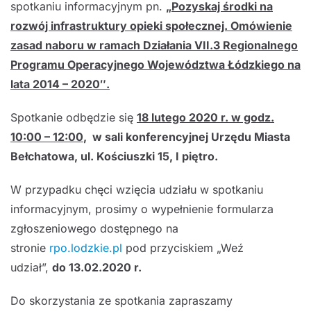
spotkaniu informacyjnym pn.
„Pozyskaj środki na
rozwój infrastruktury opieki społecznej. Omówienie
zasad naboru w ramach Działania VII.3 Regionalnego
Programu Operacyjnego Województwa Łódzkiego na
lata 2014 – 2020″.
Spotkanie odbędzie się
18 lutego 2020 r. w godz.
10:00 – 12:00
, w sali konferencyjnej Urzędu Miasta
Bełchatowa, ul. Kościuszki 15, I piętro.
W przypadku chęci wzięcia udziału w spotkaniu
informacyjnym, prosimy o wypełnienie formularza
zgłoszeniowego dostępnego na
stronie
rpo.lodzkie.pl
pod przyciskiem „Weź
udział”,
do 13.02.2020 r.
Do skorzystania ze spotkania zapraszamy