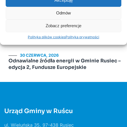
Akceptuję
18 LISTOPADA, 2025
Harmonogram odbioru odpadów
Odmów
komunalnych w 2026 roku
Zobacz preferencje
14 LIPCA, 2020
Polityka plików cookies
Polityka prywatności
Kurenda
30 CZERWCA, 2026
Odnawialne źródła energii w Gminie Rusiec –
edycja 2, Fundusze Europejskie
Urząd Gminy w Ruścu
ul. Wieluńska 35, 97-438 Rusiec