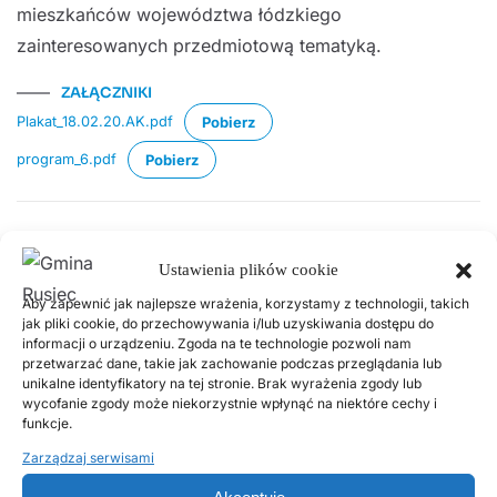
mieszkańców województwa łódzkiego
zainteresowanych przedmiotową tematyką.
ZAŁĄCZNIKI
Plakat_18.02.20.AK.pdf
Pobierz
program_6.pdf
Pobierz
Poprzednie
Następne
Ustawienia plików cookie
Aby zapewnić jak najlepsze wrażenia, korzystamy z technologii, takich
Popularne wpisy
jak pliki cookie, do przechowywania i/lub uzyskiwania dostępu do
informacji o urządzeniu. Zgoda na te technologie pozwoli nam
przetwarzać dane, takie jak zachowanie podczas przeglądania lub
unikalne identyfikatory na tej stronie. Brak wyrażenia zgody lub
2 LUTEGO, 2026
wycofanie zgody może niekorzystnie wpłynąć na niektóre cechy i
PSZOK Rusiec – godziny otwarcia, lokalizacja i
funkcje.
zasady przyjmowania odpadów
Zarządzaj serwisami