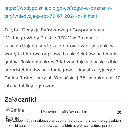
https://wodypolskie.bip.gov.pl/rzgw-w-poznaniu-
taryfy/decyzja-p-rzt-70-67-2024-d-jk.html
Taryfa i Decyzja Państwowego Gospodarstwa
Wodnego Wody Polskie RZGW w Poznaniu
zatwierdzająca taryfę za zbiorowe zaopatrzenie w
wodę i zbiorowe odprowadzanie ścieków na terenie
gminy Rusiec na okres 3 lat znajduje się w siedzibie
przedsiębiorstwa wodociągowo – kanalizacyjnego:
Gmina Rusiec, przy ul. Wieluńskiej 35, w pokoju nr 17
lub na tablicy ogłoszeń.
Załączniki
Ustawienia plików cookie
decyzja-p-rzt-70-67-2024-d-jk
Aby zapewnić jak najlepsze wrażenia, korzystamy z technologii, takich
jak pliki cookie, do przechowywania i/lub uzyskiwania dostępu do
zalacznik-do-p-rzt-70-67-2024-d-jk