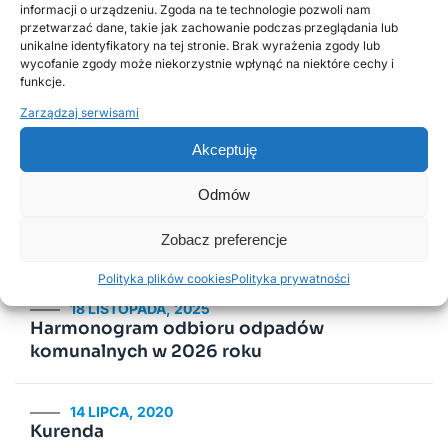
informacji o urządzeniu. Zgoda na te technologie pozwoli nam
przetwarzać dane, takie jak zachowanie podczas przeglądania lub
unikalne identyfikatory na tej stronie. Brak wyrażenia zgody lub
wycofanie zgody może niekorzystnie wpłynąć na niektóre cechy i
Poprzednie
Następne
funkcje.
Zarządzaj serwisami
Popularne wpisy
Akceptuję
Odmów
2 LUTEGO, 2026
PSZOK Rusiec – godziny otwarcia, lokalizacja i
Zobacz preferencje
zasady przyjmowania odpadów
Polityka plików cookies
Polityka prywatności
18 LISTOPADA, 2025
Harmonogram odbioru odpadów
komunalnych w 2026 roku
14 LIPCA, 2020
Kurenda