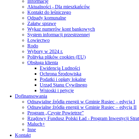
Informacje
Aktualności - Dla mieszkańców
Kontakt do leśniczego
Odpady komunalne
Załatw sprawę
Wykaz numerów kont bankowych
System informacji przestrzennej
Łowiectwo
Rodo
Wybory w 2024 r.
Polityka plików cookies (EU)
Obsługa klienta
Ewidencja Ludności
Ochrona Środowiska
Podatki i opłaty lokalne
Urząd Stanu Cywilnego
Wnioski i petycje
Dofinansowania
Odnawialne źródła energii w Gminie Rusiec – edycja I
Odnawialne źródła energii w Gminie Rusiec – edycja II
Program „Czyste Powietrze”
Rządowy Fundusz Polski Ład - Program Inwestycji Stra
Maluch+
Inne
Kontakt