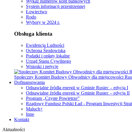
Wykaz numerów kont bankowych
System informacji przestrzennej
Łowiectwo
Rodo
Wybory w 2024 r.
Obsługa klienta
Ewidencja Ludności
Ochrona Środowiska
Podatki i opłaty lokalne
Urząd Stanu Cywilnego
Wnioski i petycje
Społeczny Komitet Budowy Obwodnicy dla miejscowości Rus
Dofinansowania
Odnawialne źródła energii w Gminie Rusiec – edycja I
Odnawialne źródła energii w Gminie Rusiec – edycja II
Program „Czyste Powietrze”
Rządowy Fundusz Polski Ład - Program Inwestycji Stra
Maluch+
Inne
Kontakt
Aktualności