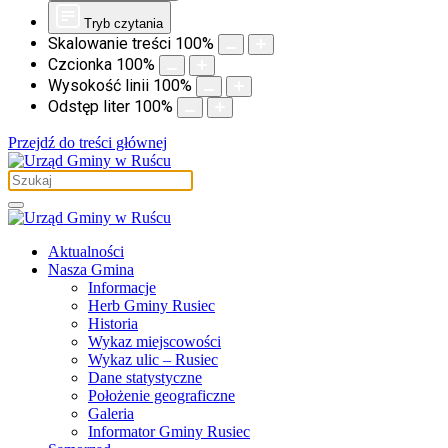
Tryb czytania
Skalowanie treści
100
%
Czcionka
100
%
Wysokość linii
100
%
Odstęp liter
100
%
Przejdź do treści głównej
Aktualności
Nasza Gmina
Informacje
Herb Gminy Rusiec
Historia
Wykaz miejscowości
Wykaz ulic – Rusiec
Dane statystyczne
Położenie geograficzne
Galeria
Informator Gminy Rusiec