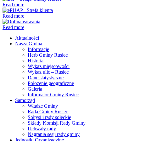
Read more
Read more
Read more
Aktualności
Nasza Gmina
Informacje
Herb Gminy Rusiec
Historia
Wykaz miejscowości
Wykaz ulic – Rusiec
Dane statystyczne
Położenie geograficzne
Galeria
Informator Gminy Rusiec
Samorząd
Władze Gminy
Rada Gminy Rusiec
Sołtysi i rady sołeckie
Składy Komisji Rady Gminy
Uchwały rady
Nagrania sesji rady gminy
Jednostki Organizacyjne