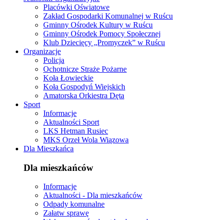
Placówki Oświatowe
Zakład Gospodarki Komunalnej w Ruścu
Gminny Ośrodek Kultury w Ruścu
Gminny Ośrodek Pomocy Społecznej
Klub Dziecięcy „Promyczek” w Ruścu
Organizacje
Policja
Ochotnicze Straże Pożarne
Koła Łowieckie
Koła Gospodyń Wiejskich
Amatorska Orkiestra Dęta
Sport
Informacje
Aktualności Sport
LKS Hetman Rusiec
MKS Orzeł Wola Wiązowa
Dla Mieszkańca
Dla mieszkańców
Informacje
Aktualności - Dla mieszkańców
Odpady komunalne
Załatw sprawę