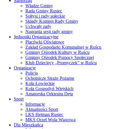
Samorząd
Władze Gminy
Rada Gminy Rusiec
Sołtysi i rady sołeckie
Składy Komisji Rady Gminy
Uchwały rady
Nagrania sesji rady gminy
Jednostki Organizacyjne
Placówki Oświatowe
Zakład Gospodarki Komunalnej w Ruścu
Gminny Ośrodek Kultury w Ruścu
Gminny Ośrodek Pomocy Społecznej
Klub Dziecięcy „Promyczek” w Ruścu
Organizacje
Policja
Ochotnicze Straże Pożarne
Koła Łowieckie
Koła Gospodyń Wiejskich
Amatorska Orkiestra Dęta
Sport
Informacje
Aktualności Sport
LKS Hetman Rusiec
MKS Orzeł Wola Wiązowa
Dla Mieszkańca