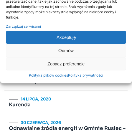
przetwarzać dane, takie jak zachowanie podczas przeglądania lub
unikalne identyfikatory na tej stronie. Brak wyrażenia zgody lub
wycofanie zgody może niekorzystnie wpłynąć na niektóre cechy i
Popularne wpisy
funkcje.
Zarządzaj serwisami
Akceptuję
2 LUTEGO, 2026
PSZOK Rusiec – godziny otwarcia, lokalizacja i
zasady przyjmowania odpadów
Odmów
Zobacz preferencje
18 LISTOPADA, 2025
Harmonogram odbioru odpadów
Polityka plików cookies
Polityka prywatności
komunalnych w 2026 roku
14 LIPCA, 2020
Kurenda
30 CZERWCA, 2026
Odnawialne źródła energii w Gminie Rusiec –