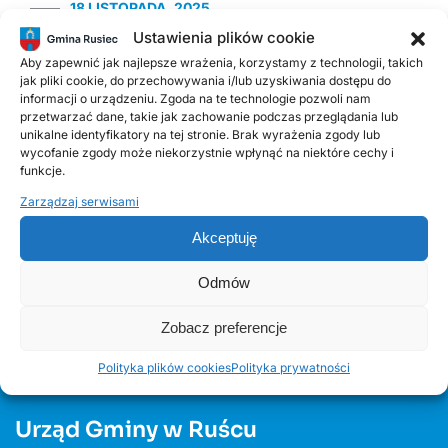
18 LISTOPADA, 2025
Harmonogram odbioru odpadów
Ustawienia plików cookie
komunalnych w 2026 roku
Aby zapewnić jak najlepsze wrażenia, korzystamy z technologii, takich
jak pliki cookie, do przechowywania i/lub uzyskiwania dostępu do
informacji o urządzeniu. Zgoda na te technologie pozwoli nam
14 LIPCA, 2020
przetwarzać dane, takie jak zachowanie podczas przeglądania lub
Kurenda
unikalne identyfikatory na tej stronie. Brak wyrażenia zgody lub
wycofanie zgody może niekorzystnie wpłynąć na niektóre cechy i
funkcje.
30 CZERWCA, 2026
Zarządzaj serwisami
Odnawialne źródła energii w Gminie Rusiec –
edycja 2, Fundusze Europejskie
Akceptuję
Odmów
Zobacz preferencje
Polityka plików cookies
Polityka prywatności
Urząd Gminy w Ruścu