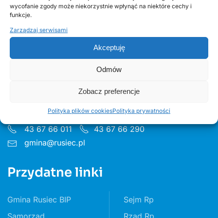
wycofanie zgody może niekorzystnie wpłynąć na niektóre cechy i
funkcje.
Zarządzaj serwisami
Akceptuję
Urząd Gminy w Ruścu
Odmów
ul. Wieluńska 35, 97-438 Rusiec
Zobacz preferencje
Godziny pon 8:00 - 16.00 wt– pt 7:30 - 15.30
Polityka plików cookies
Polityka prywatności
43 67 66 011
43 67 66 290
gmina@rusiec.pl
Przydatne linki
Gmina Rusiec BIP
Sejm Rp
Samorząd
Rząd Rp