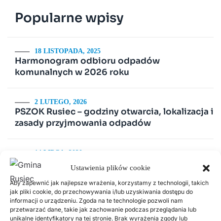
Popularne wpisy
18 LISTOPADA, 2025
Harmonogram odbioru odpadów
komunalnych w 2026 roku
2 LUTEGO, 2026
PSZOK Rusiec – godziny otwarcia, lokalizacja i
zasady przyjmowania odpadów
14 LIPCA, 2020
Kurenda
Ustawienia plików cookie
Aby zapewnić jak najlepsze wrażenia, korzystamy z technologii, takich
jak pliki cookie, do przechowywania i/lub uzyskiwania dostępu do
30 CZERWCA, 2026
informacji o urządzeniu. Zgoda na te technologie pozwoli nam
Odnawialne źródła energii w Gminie Rusiec –
przetwarzać dane, takie jak zachowanie podczas przeglądania lub
edycja 2, Fundusze Europejskie
unikalne identyfikatory na tej stronie. Brak wyrażenia zgody lub