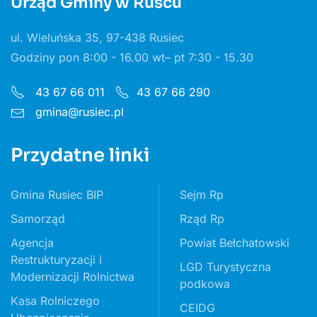
Urząd Gminy w Ruścu
ul. Wieluńska 35, 97-438 Rusiec
Godziny pon 8:00 - 16.00 wt– pt 7:30 - 15.30
43 67 66 011
43 67 66 290
gmina@rusiec.pl
Przydatne linki
Gmina Rusiec BIP
Sejm Rp
Samorząd
Rząd Rp
Agencja
Powiat Bełchatowski
Restrukturyzacji i
LGD Turystyczna
Modernizacji Rolnictwa
podkowa
Kasa Rolniczego
CEIDG