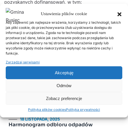
pozyskanych dofinansowań, w tym:
Ustawienia plików cookie
– 652 646,00 zł z Rządowego Funduszu Rozwoju
Aby zapewnić jak najlepsze wrażenia, korzystamy z technologii, takich
Dróg,
jak pliki cookie, do przechowywania i/lub uzyskiwania dostępu do
informacji o urządzeniu. Zgoda na te technologie pozwoli nam
– 480 000,00 zł z Gminy Bełchatów.
przetwarzać dane, takie jak zachowanie podczas przeglądania lub
unikalne identyfikatory na tej stronie. Brak wyrażenia zgody lub
wycofanie zgody może niekorzystnie wpłynąć na niektóre cechy i
Ostateczne kwoty dofinansowań zostaną
funkcje.
potwierdzone po zakończeniu realizacji zadania.
Zarządzaj serwisami
Akceptuję
Poprzednie
Następne
Odmów
Popularne wpisy
Zobacz preferencje
Polityka plików cookies
Polityka prywatności
18 LISTOPADA, 2025
Harmonogram odbioru odpadów