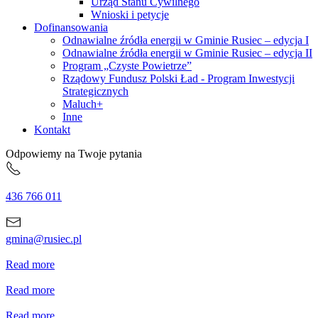
Urząd Stanu Cywilnego
Wnioski i petycje
Dofinansowania
Odnawialne źródła energii w Gminie Rusiec – edycja I
Odnawialne źródła energii w Gminie Rusiec – edycja II
Program „Czyste Powietrze”
Rządowy Fundusz Polski Ład - Program Inwestycji
Strategicznych
Maluch+
Inne
Kontakt
Odpowiemy na Twoje pytania
436 766 011
gmina@rusiec.pl
Read more
Read more
Read more