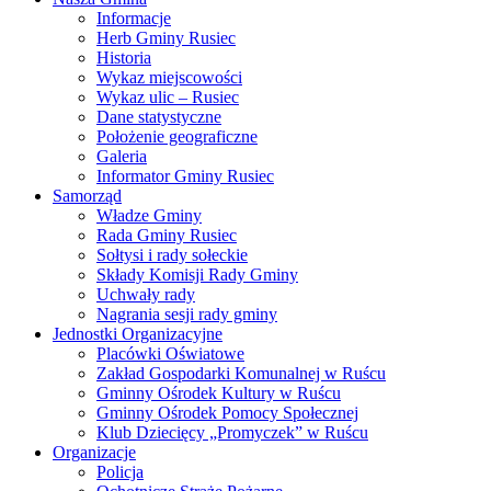
Informacje
Herb Gminy Rusiec
Historia
Wykaz miejscowości
Wykaz ulic – Rusiec
Dane statystyczne
Położenie geograficzne
Galeria
Informator Gminy Rusiec
Samorząd
Władze Gminy
Rada Gminy Rusiec
Sołtysi i rady sołeckie
Składy Komisji Rady Gminy
Uchwały rady
Nagrania sesji rady gminy
Jednostki Organizacyjne
Placówki Oświatowe
Zakład Gospodarki Komunalnej w Ruścu
Gminny Ośrodek Kultury w Ruścu
Gminny Ośrodek Pomocy Społecznej
Klub Dziecięcy „Promyczek” w Ruścu
Organizacje
Policja