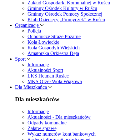
Zakład Gospodarki Komunalnej w Ruścu
Gminny Ośrodek Kultury w Ruścu
Gminny Ośrodek Pomocy Społecznej
Klub Dziecięcy „Promyczek” w Ruścu
Organizacje
Policja
Ochotnicze Straże Pożarne
Koła Łowieckie
Koła Gospodyń Wiejskich
Amatorska Orkiestra Dęta
Sport
Informacje
Aktualności Sport
LKS Hetman Rusiec
MKS Orzeł Wola Wiązowa
Dla Mieszkańca
Dla mieszkańców
Informacje
Aktualności - Dla mieszkańców
Odpady komunalne
Załatw sprawę
Wykaz numerów kont bankowych
System informacji przestrzennej