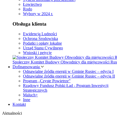
Łowiectwo
Rodo
Wybory w 2024 r.
Obsługa klienta
Ewidencja Ludności
Ochrona Środowiska
Podatki i opłaty lokalne
Urząd Stanu Cywilnego
Wnioski i petycje
Społeczny Komitet Budowy Obwodnicy dla miejscowości Rus
Dofinansowania
Odnawialne źródła energii w Gminie Rusiec – edycja I
Odnawialne źródła energii w Gminie Rusiec – edycja II
Program „Czyste Powietrze”
Rządowy Fundusz Polski Ład - Program Inwestycji
Strategicznych
Maluch+
Inne
Kontakt
Aktualności