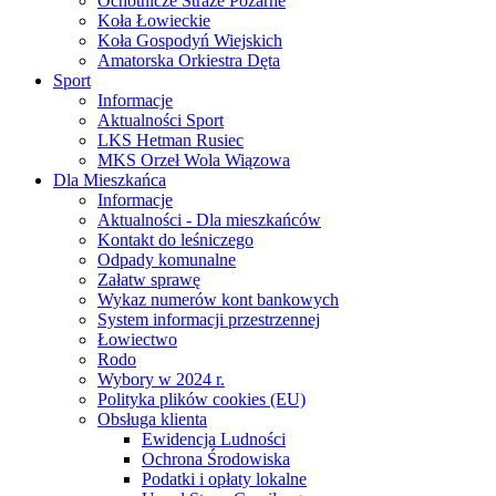
Ochotnicze Straże Pożarne
Koła Łowieckie
Koła Gospodyń Wiejskich
Amatorska Orkiestra Dęta
Sport
Informacje
Aktualności Sport
LKS Hetman Rusiec
MKS Orzeł Wola Wiązowa
Dla Mieszkańca
Informacje
Aktualności - Dla mieszkańców
Kontakt do leśniczego
Odpady komunalne
Załatw sprawę
Wykaz numerów kont bankowych
System informacji przestrzennej
Łowiectwo
Rodo
Wybory w 2024 r.
Polityka plików cookies (EU)
Obsługa klienta
Ewidencja Ludności
Ochrona Środowiska
Podatki i opłaty lokalne