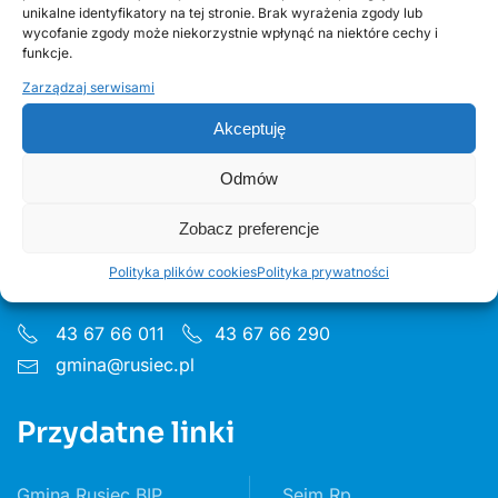
unikalne identyfikatory na tej stronie. Brak wyrażenia zgody lub
edycja 2, Fundusze Europejskie
wycofanie zgody może niekorzystnie wpłynąć na niektóre cechy i
funkcje.
Zarządzaj serwisami
Akceptuję
Odmów
Urząd Gminy w Ruścu
Zobacz preferencje
ul. Wieluńska 35, 97-438 Rusiec
Polityka plików cookies
Polityka prywatności
Godziny pon 8:00 - 16.00 wt– pt 7:30 - 15.30
43 67 66 011
43 67 66 290
gmina@rusiec.pl
Przydatne linki
Gmina Rusiec BIP
Sejm Rp