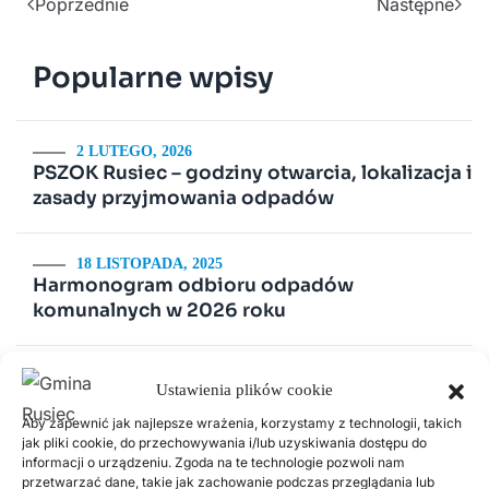
Poprzednie
Następne
Popularne wpisy
2 LUTEGO, 2026
PSZOK Rusiec – godziny otwarcia, lokalizacja i
zasady przyjmowania odpadów
18 LISTOPADA, 2025
Harmonogram odbioru odpadów
komunalnych w 2026 roku
14 LIPCA, 2020
Ustawienia plików cookie
Kurenda
Aby zapewnić jak najlepsze wrażenia, korzystamy z technologii, takich
jak pliki cookie, do przechowywania i/lub uzyskiwania dostępu do
informacji o urządzeniu. Zgoda na te technologie pozwoli nam
30 CZERWCA, 2026
Odnawialne źródła energii w Gminie Rusiec –
przetwarzać dane, takie jak zachowanie podczas przeglądania lub