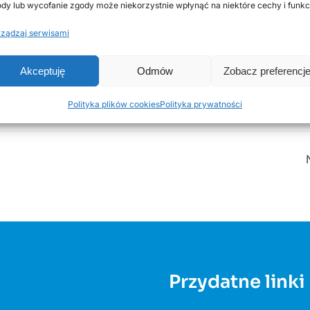
dy lub wycofanie zgody może niekorzystnie wpłynąć na niektóre cechy i funkc
ządzaj serwisami
…/…
wpomostowych
Akceptuję
Odmów
Zobacz preferencj
Polityka plików cookies
Polityka prywatności
Pobierz
Przydatne linki