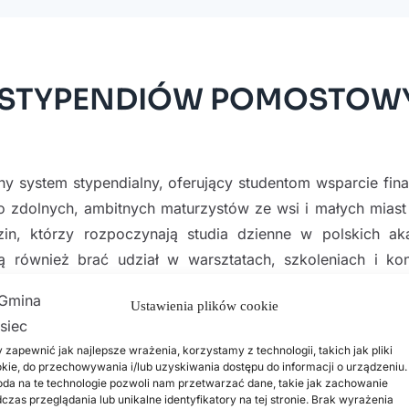
 STYPENDIÓW POMOSTOW
 system stypendialny, oferujący studentom wsparcie fin
do zdolnych, ambitnych maturzystów ze wsi i małych miast
n, którzy rozpoczynają studia dzienne w polskich ak
 również brać udział w warsztatach, szkoleniach i kon
ości niezbędne w toku dalszej kariery zawodowej.
Ustawienia plików cookie
 zapewnić jak najlepsze wrażenia, korzystamy z technologii, takich jak pliki
ypendia-pomostowe.pl
kie, do przechowywania i/lub uzyskiwania dostępu do informacji o urządzeniu.
lipca do 16 sierpnia 2021 r., do godz. 16:00.
da na te technologie pozwoli nam przetwarzać dane, takie jak zachowanie
czas przeglądania lub unikalne identyfikatory na tej stronie. Brak wyrażenia