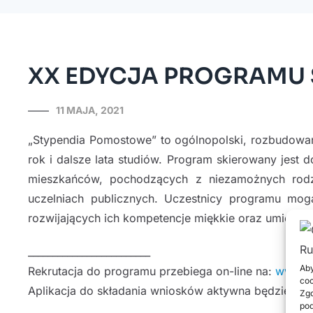
XX EDYCJA PROGRAMU
11 MAJA, 2021
„Stypendia Pomostowe” to ogólnopolski, rozbudowany
rok i dalsze lata studiów. Program skierowany jest 
mieszkańców, pochodzących z niezamożnych rodzi
uczelniach publicznych. Uczestnicy programu mogą
rozwijających ich kompetencje miękkie oraz umiejętn
_________________________
Aby
Rekrutacja do programu przebiega on-line na:
www.st
coo
Aplikacja do składania wniosków aktywna będzie od 1 
Zgo
pod