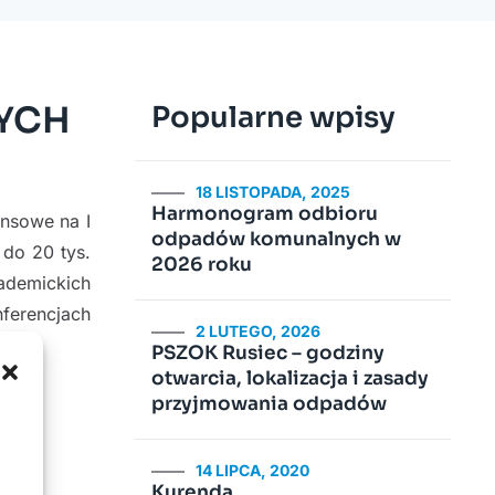
YCH
Popularne wpisy
18 LISTOPADA, 2025
Harmonogram odbioru
ansowe na I
odpadów komunalnych w
 do 20 tys.
2026 roku
ademickich
ferencjach
2 LUTEGO, 2026
PSZOK Rusiec – godziny
otwarcia, lokalizacja i zasady
przyjmowania odpadów
14 LIPCA, 2020
Kurenda