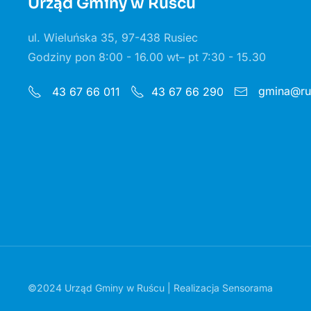
Urząd Gminy w Ruścu
ul. Wieluńska 35, 97-438 Rusiec
Godziny pon 8:00 - 16.00 wt– pt 7:30 - 15.30
gmina@rus
43 67 66 011
43 67 66 290
©2024 Urząd Gminy w Ruścu | Realizacja
Sensorama