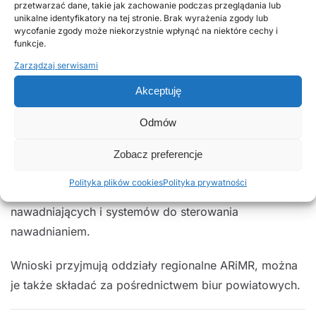
przetwarzać dane, takie jak zachowanie podczas przeglądania lub
unikalne identyfikatory na tej stronie. Brak wyrażenia zgody lub
zł. Obowiązuje brak podziału inwestycji na etapy –
wycofanie zgody może niekorzystnie wpłynąć na niektóre cechy i
złożenie wniosku o płatność końcową powinno
funkcje.
nastąpić przed upływem 24 miesięcy od dnia zawarcia
Zarządzaj serwisami
umowy o przyznaniu pomocy, lecz nie później niż do
Akceptuję
30 czerwca 2023 r.
Odmów
Rolnicy mogą sfinansować z tego programu m.in.
budowę studni i zbiorników; zakup maszyn i urządzeń
Zobacz preferencje
do poboru, magazynowania, uzdatniania,
Polityka plików cookies
Polityka prywatności
odzyskiwania lub rozprowadzania wody, instalacji
nawadniających i systemów do sterowania
nawadnianiem.
Wnioski przyjmują oddziały regionalne ARiMR, można
je także składać za pośrednictwem biur powiatowych.