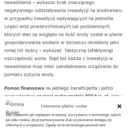
nawadniania – wykazać brak znaczącego
negatywnego oddziaływania inwestycji na środowisko;
w przypadku inwestycji wpływających na jednolite
części wód powierzchniowych lub podziemnych,
których stan ze względu na ilość wody został w planie
gospodarowania wodami w dorzeczu określony jako
mniej niż dobry – wykazać faktyczną (efektywną)
oszczędność wody. Stąd też każda z inwestycji w
nawadnianie musi mieć zainstalowane urządzenie do
pomiaru zużycia wody.
Pomoc finansowa
na jednego beneficjenta i jedno
gospodarstwo
wynosi maksymalnie 100 tys. zł
, przy
czym
refundacji podlega
50 proc. kosztów
Ustawienia plików cookie
poniesionych na realizację inwestycji (60 proc. w
Aby zapewnić jak najlepsze wrażenia, korzystamy z technologii, takich
przypadku młodego rolnika
). Minimalny poziom
jak pliki cookie, do przechowywania i/lub uzyskiwania dostępu do
informacji o urządzeniu. Zgoda na te technologie pozwoli nam
kosztów inwestycji musi być wyższy niż 15 tys.