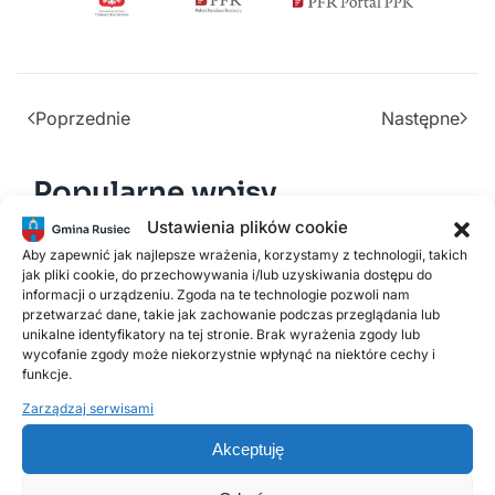
Poprzednie
Następne
Popularne wpisy
Ustawienia plików cookie
Aby zapewnić jak najlepsze wrażenia, korzystamy z technologii, takich
2 LUTEGO, 2026
jak pliki cookie, do przechowywania i/lub uzyskiwania dostępu do
PSZOK Rusiec – godziny otwarcia, lokalizacja i
informacji o urządzeniu. Zgoda na te technologie pozwoli nam
zasady przyjmowania odpadów
przetwarzać dane, takie jak zachowanie podczas przeglądania lub
unikalne identyfikatory na tej stronie. Brak wyrażenia zgody lub
wycofanie zgody może niekorzystnie wpłynąć na niektóre cechy i
funkcje.
18 LISTOPADA, 2025
Harmonogram odbioru odpadów
Zarządzaj serwisami
komunalnych w 2026 roku
Akceptuję
14 LIPCA, 2020