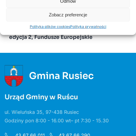
Odmów
Kurenda
Zobacz preferencje
30 CZERWCA, 2026
Polityka plików cookies
Polityka prywatności
Odnawialne źródła energii w Gminie Rusiec –
edycja 2, Fundusze Europejskie
Urząd Gminy w Ruścu
ul. Wieluńska 35, 97-438 Rusiec
Godziny pon 8:00 - 16.00 wt– pt 7:30 - 15.30
43 67 66 011
43 67 66 290