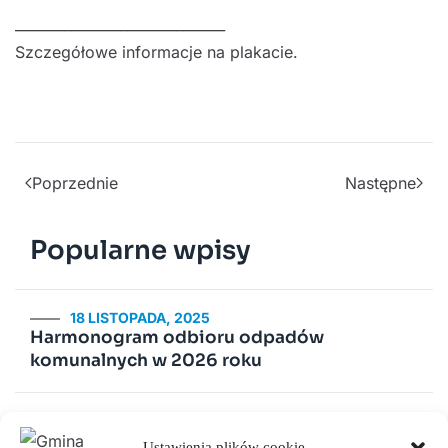
______________________________
Szczegółowe informacje na plakacie.
Poprzednie
Następne
Popularne wpisy
18 LISTOPADA, 2025
Harmonogram odbioru odpadów
komunalnych w 2026 roku
2 LUTEGO, 2026
PSZOK Rusiec – godziny otwarcia, lokalizacja i
Ustawienia plików cookie