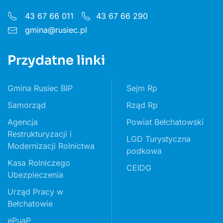
43 67 66 011
43 67 66 290
gmina@rusiec.pl
Przydatne linki
Gmina Rusiec BIP
Sejm Rp
Samorząd
Rząd Rp
Agencja
Powiat Bełchatowski
Restrukturyzacji i
LGD Turystyczna
Modernizacji Rolnictwa
podkowa
Kasa Rolniczego
CEIDG
Ubezpieczenia
Urząd Pracy w
Bełchatowie
ePuaP