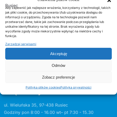
zasady przyjmowania odpadów
Aby zapewnić jak najlepsze wrażenia, korzystamy z technologii, takich
jak pliki cookie, do przechowywania i/lub uzyskiwania dostępu do
informacji o urządzeniu. Zgoda na te technologie pozwoli nam
14 LIPCA, 2020
przetwarzać dane, takie jak zachowanie podczas przeglądania lub
Kurenda
unikalne identyfikatory na tej stronie. Brak wyrażenia zgody lub
wycofanie zgody może niekorzystnie wpłynąć na niektóre cechy i
funkcje.
30 CZERWCA, 2026
Zarządzaj serwisami
Odnawialne źródła energii w Gminie Rusiec –
edycja 2, Fundusze Europejskie
Akceptuję
Odmów
Zobacz preferencje
Polityka plików cookies
Polityka prywatności
Urząd Gminy w Ruścu
ul. Wieluńska 35, 97-438 Rusiec
Godziny pon 8:00 - 16.00 wt– pt 7:30 - 15.30