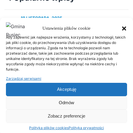
18 LISTOPADA, 2025
Harmonogram odbioru odpadów
Ustawienia plików cookie
komunalnych w 2026 roku
Aby zapewnić jak najlepsze wrażenia, korzystamy z technologii, takich
jak pliki cookie, do przechowywania i/lub uzyskiwania dostępu do
informacji o urządzeniu. Zgoda na te technologie pozwoli nam
2 LUTEGO, 2026
przetwarzać dane, takie jak zachowanie podczas przeglądania lub
PSZOK Rusiec – godziny otwarcia, lokalizacja i
unikalne identyfikatory na tej stronie. Brak wyrażenia zgody lub
zasady przyjmowania odpadów
wycofanie zgody może niekorzystnie wpłynąć na niektóre cechy i
funkcje.
Zarządzaj serwisami
14 LIPCA, 2020
Kurenda
Akceptuję
Odmów
30 CZERWCA, 2026
Odnawialne źródła energii w Gminie Rusiec –
edycja 2, Fundusze Europejskie
Zobacz preferencje
Polityka plików cookies
Polityka prywatności