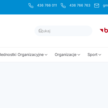
436 766 011
436 766 763
gm
Jednostki Organizacyjne
Organizacje
Sport