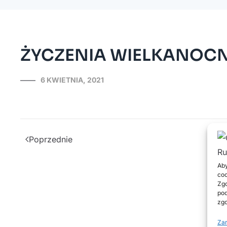
ŻYCZENIA WIELKANOC
6 KWIETNIA, 2021
Poprzednie
Aby
coo
Zgo
pod
zgo
Zar