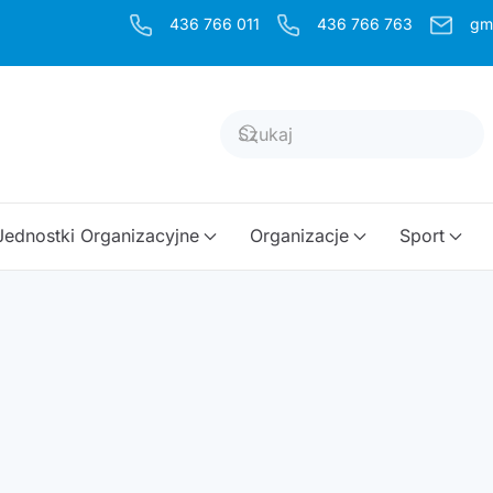
436 766 011
436 766 763
gm
Jednostki Organizacyjne
Organizacje
Sport