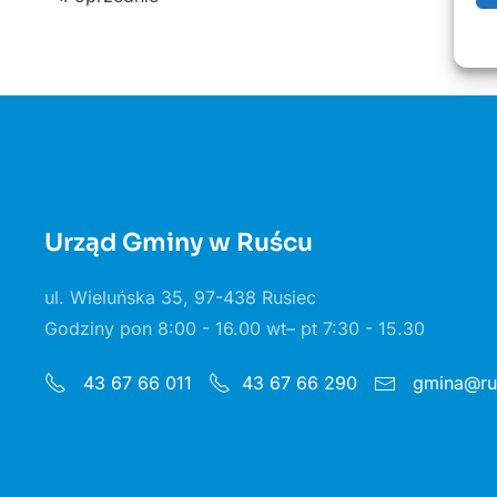
Urząd Gminy w Ruścu
ul. Wieluńska 35, 97-438 Rusiec
Godziny pon 8:00 - 16.00 wt– pt 7:30 - 15.30
gmina@rus
43 67 66 011
43 67 66 290