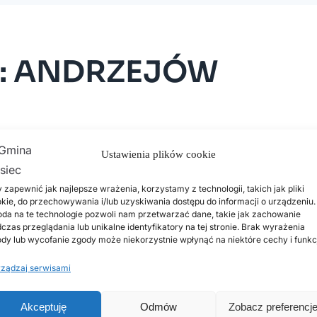
s”: ANDRZEJÓW
ołectwa – zagospodarowanie przestrzeni publicznej w mi
Ustawienia plików cookie
trzna.
 zapewnić jak najlepsze wrażenia, korzystamy z technologii, takich jak pliki
biegacz, tzw. „motyl rewers”, ławeczka.
kie, do przechowywania i/lub uzyskiwania dostępu do informacji o urządzeniu.
da na te technologie pozwoli nam przetwarzać dane, takie jak zachowanie
ie z budżetu Województwa Łódzkiego: 12.000 zł).
czas przeglądania lub unikalne identyfikatory na tej stronie. Brak wyrażenia
dy lub wycofanie zgody może niekorzystnie wpłynąć na niektóre cechy i funkc
ządzaj serwisami
Akceptuję
Odmów
Zobacz preferencj