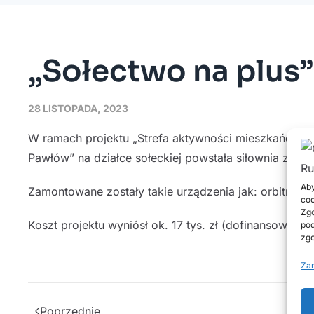
„Sołectwo na plu
28 LISTOPADA, 2023
W ramach projektu „Strefa aktywności mieszkańców s
Pawłów” na działce sołeckiej powstała siłownia zewnę
Aby
Zamontowane zostały takie urządzenia jak: orbitrek, 
coo
Zgo
Koszt projektu wyniósł ok. 17 tys. zł (dofinansowan
pod
zgo
Zar
Poprzednie