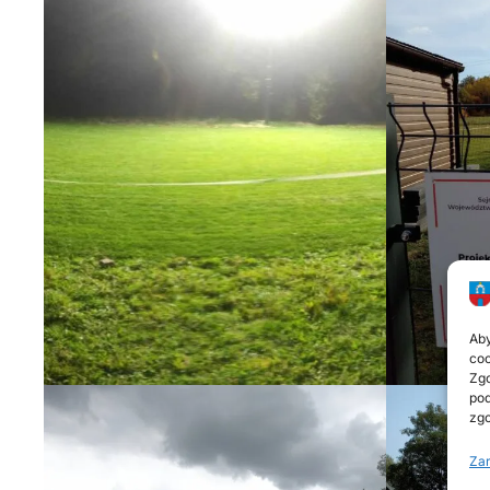
Aby
coo
Zgo
pod
zgo
Zar