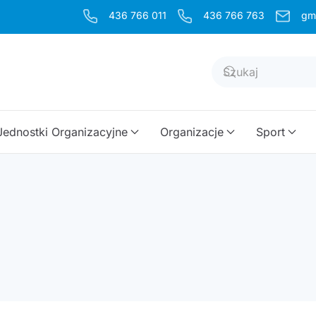
436 766 011
436 766 763
gm
Jednostki Organizacyjne
Organizacje
Sport