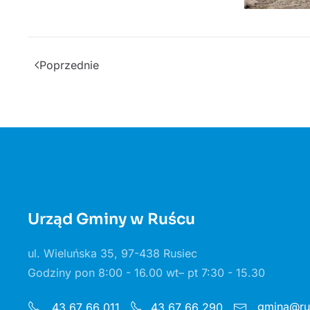
Poprzednie
Urząd Gminy w Ruścu
ul. Wieluńska 35, 97-438 Rusiec
Godziny pon 8:00 - 16.00 wt– pt 7:30 - 15.30
gmina@rus
43 67 66 011
43 67 66 290