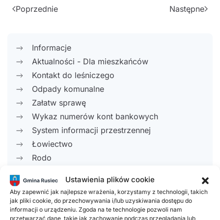
Poprzednie
Następne
Informacje
Aktualności - Dla mieszkańców
Kontakt do leśniczego
Odpady komunalne
Załatw sprawę
Wykaz numerów kont bankowych
System informacji przestrzennej
Łowiectwo
Rodo
Wybory w 2024 r.
Ustawienia plików cookie
Polityka plików cookies (EU)
Aby zapewnić jak najlepsze wrażenia, korzystamy z technologii, takich
Obsługa klienta
jak pliki cookie, do przechowywania i/lub uzyskiwania dostępu do
informacji o urządzeniu. Zgoda na te technologie pozwoli nam
przetwarzać dane, takie jak zachowanie podczas przeglądania lub