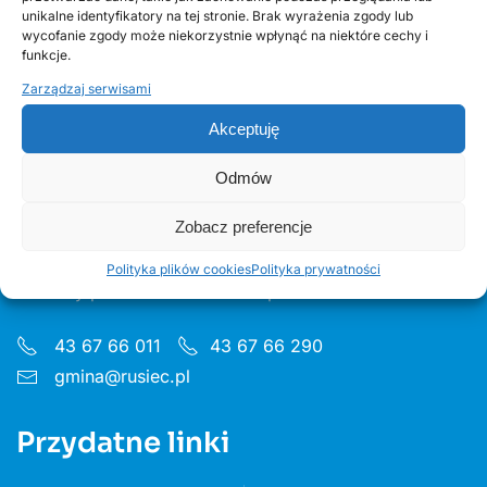
unikalne identyfikatory na tej stronie. Brak wyrażenia zgody lub
wycofanie zgody może niekorzystnie wpłynąć na niektóre cechy i
funkcje.
Zarządzaj serwisami
Akceptuję
Odmów
Urząd Gminy w Ruścu
Zobacz preferencje
ul. Wieluńska 35, 97-438 Rusiec
Polityka plików cookies
Polityka prywatności
Godziny pon 8:00 - 16.00 wt– pt 7:30 - 15.30
43 67 66 011
43 67 66 290
gmina@rusiec.pl
Przydatne linki