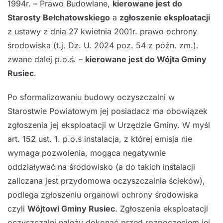
1994r. – Prawo Budowlane,
kierowane jest do
Starosty Bełchatowskiego
a
zgłoszenie eksploatacji
z ustawy z dnia 27 kwietnia 2001r. prawo ochrony
środowiska (t.j. Dz. U. 2024 poz. 54 z późn. zm.).
zwane dalej p.o.ś. –
kierowane jest do Wójta Gminy
Rusiec
.
Po sformalizowaniu budowy oczyszczalni w
Starostwie Powiatowym jej posiadacz ma obowiązek
zgłoszenia jej eksploatacji w Urzędzie Gminy. W myśl
art. 152 ust. 1. p.o.ś instalacja, z której emisja nie
wymaga pozwolenia, mogąca negatywnie
oddziaływać na środowisko (a do takich instalacji
zaliczana jest przydomowa oczyszczalnia ścieków),
podlega zgłoszeniu organowi ochrony środowiska
czyli
Wójtowi Gminy Rusiec
. Zgłoszenia eksploatacji
oczyszczalni należy dokonać przed rozpoczęciem jej