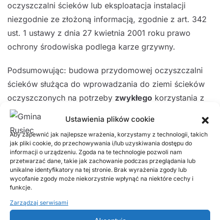
oczyszczalni ścieków lub eksploatacja instalacji
niezgodnie ze złożoną informacją, zgodnie z art. 342
ust. 1 ustawy z dnia 27 kwietnia 2001 roku prawo
ochrony środowiska podlega karze grzywny.
Podsumowując: budowa przydomowej oczyszczalni
ścieków służąca do wprowadzania do ziemi ścieków
oczyszczonych na potrzeby
zwykłego
korzystania z
wód (musi służyć zaspokojeniu potrzeb własnego
Ustawienia plików cookie
gospodarstwa domowego lub własnego gospodarstwa
Aby zapewnić jak najlepsze wrażenia, korzystamy z technologii, takich
3
rolnego) o przepustowości
do 5 m
na dobę
wymaga
jak pliki cookie, do przechowywania i/lub uzyskiwania dostępu do
spełnienia wszystkich poniżej wymienionych
informacji o urządzeniu. Zgoda na te technologie pozwoli nam
przetwarzać dane, takie jak zachowanie podczas przeglądania lub
czynności:
unikalne identyfikatory na tej stronie. Brak wyrażenia zgody lub
wycofanie zgody może niekorzystnie wpłynąć na niektóre cechy i
funkcje.
zgłoszenia wodnoprawnego zgodnie z art. 394
Zarządzaj serwisami
ust.1 pkt 13 ustawy z dnia 20 lipca 2017 r. Prawo
wodne (Dz.U. z 2023 r. poz. 1478 z późn. zm.) do