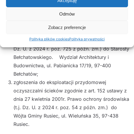
Akceptuję
Państwowego Gospodarstwa Wodnego Wody
Odmów
Polskie. Nadzór Wodny w Pajęcznie, ul. Kościuszki
99, 98-330 Pajęczno;
Zobacz preferencje
zgłoszenia budowy zgodnie z art. 29 ust. 2 pkt 5
Polityka plików cookies
Polityka prywatności
ustawy z dnia 7 lipca 1994 r. Prawo budowlane (t.j.
Dz. U. z 2024 r. poz. 725 z późn. zm.) do Starosty
Bełchatowskiego. Wydział Architektury i
Budownictwa, ul. Pabianicka 17/19, 97-400
Bełchatów;
zgłoszenia do eksploatacji przydomowej
oczyszczalni ścieków zgodnie z art. 152 ustawy z
dnia 27 kwietnia 2001r. Prawo ochrony środowiska
(t.j. Dz. U. z 2024 r. poz. 54 z późn. zm.) do
Wójta Gminy Rusiec, ul. Wieluńska 35, 97-438
Rusiec.