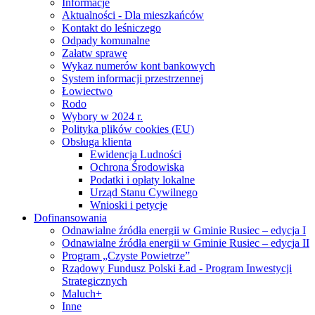
Informacje
Aktualności - Dla mieszkańców
Kontakt do leśniczego
Odpady komunalne
Załatw sprawę
Wykaz numerów kont bankowych
System informacji przestrzennej
Łowiectwo
Rodo
Wybory w 2024 r.
Polityka plików cookies (EU)
Obsługa klienta
Ewidencja Ludności
Ochrona Środowiska
Podatki i opłaty lokalne
Urząd Stanu Cywilnego
Wnioski i petycje
Dofinansowania
Odnawialne źródła energii w Gminie Rusiec – edycja I
Odnawialne źródła energii w Gminie Rusiec – edycja II
Program „Czyste Powietrze”
Rządowy Fundusz Polski Ład - Program Inwestycji
Strategicznych
Maluch+
Inne