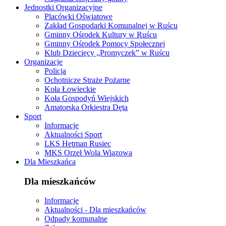
Jednostki Organizacyjne
Placówki Oświatowe
Zakład Gospodarki Komunalnej w Ruścu
Gminny Ośrodek Kultury w Ruścu
Gminny Ośrodek Pomocy Społecznej
Klub Dziecięcy „Promyczek” w Ruścu
Organizacje
Policja
Ochotnicze Straże Pożarne
Koła Łowieckie
Koła Gospodyń Wiejskich
Amatorska Orkiestra Dęta
Sport
Informacje
Aktualności Sport
LKS Hetman Rusiec
MKS Orzeł Wola Wiązowa
Dla Mieszkańca
Dla mieszkańców
Informacje
Aktualności - Dla mieszkańców
Odpady komunalne