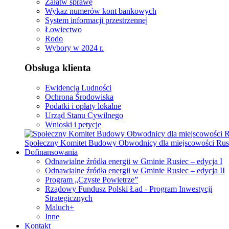
Załatw sprawę
Wykaz numerów kont bankowych
System informacji przestrzennej
Łowiectwo
Rodo
Wybory w 2024 r.
Obsługa klienta
Ewidencja Ludności
Ochrona Środowiska
Podatki i opłaty lokalne
Urząd Stanu Cywilnego
Wnioski i petycje
Społeczny Komitet Budowy Obwodnicy dla miejscowości Rus
Dofinansowania
Odnawialne źródła energii w Gminie Rusiec – edycja I
Odnawialne źródła energii w Gminie Rusiec – edycja II
Program „Czyste Powietrze”
Rządowy Fundusz Polski Ład - Program Inwestycji
Strategicznych
Maluch+
Inne
Kontakt