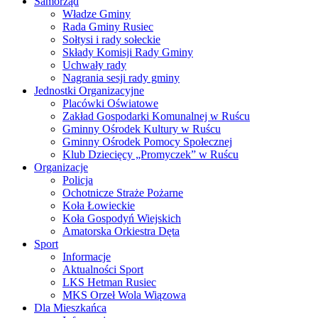
Samorząd
Władze Gminy
Rada Gminy Rusiec
Sołtysi i rady sołeckie
Składy Komisji Rady Gminy
Uchwały rady
Nagrania sesji rady gminy
Jednostki Organizacyjne
Placówki Oświatowe
Zakład Gospodarki Komunalnej w Ruścu
Gminny Ośrodek Kultury w Ruścu
Gminny Ośrodek Pomocy Społecznej
Klub Dziecięcy „Promyczek” w Ruścu
Organizacje
Policja
Ochotnicze Straże Pożarne
Koła Łowieckie
Koła Gospodyń Wiejskich
Amatorska Orkiestra Dęta
Sport
Informacje
Aktualności Sport
LKS Hetman Rusiec
MKS Orzeł Wola Wiązowa
Dla Mieszkańca