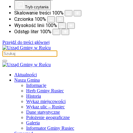
Tryb czytania
Skalowanie treści
100
%
Czcionka
100
%
Wysokość linii
100
%
Odstęp liter
100
%
Przejdź do treści głównej
Aktualności
Nasza Gmina
Informacje
Herb Gminy Rusiec
Historia
Wykaz miejscowości
Wykaz ulic – Rusiec
Dane statystyczne
Położenie geograficzne
Galeria
Informator Gminy Rusiec