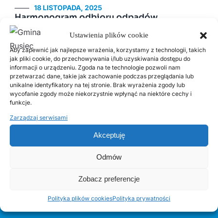
18 LISTOPADA, 2025
Harmonogram odbioru odpadów
komunalnych w 2026 roku
Ustawienia plików cookie
Aby zapewnić jak najlepsze wrażenia, korzystamy z technologii, takich
19 SIERPNIA, 2022
jak pliki cookie, do przechowywania i/lub uzyskiwania dostępu do
Zapraszamy na Dożynki Gminne
informacji o urządzeniu. Zgoda na te technologie pozwoli nam
przetwarzać dane, takie jak zachowanie podczas przeglądania lub
unikalne identyfikatory na tej stronie. Brak wyrażenia zgody lub
wycofanie zgody może niekorzystnie wpłynąć na niektóre cechy i
2 MARCA, 2026
funkcje.
Odbiór odpadów wielkogabarytowych w
2026 roku
Zarządzaj serwisami
Akceptuję
4 LIPCA, 2023
Świadczenie pieniężne z tytułu pełnienia
Odmów
funkcji sołtysa
Zobacz preferencje
Polityka plików cookies
Polityka prywatności