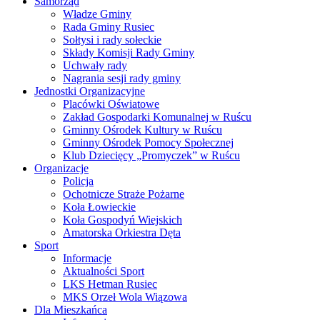
Samorząd
Władze Gminy
Rada Gminy Rusiec
Sołtysi i rady sołeckie
Składy Komisji Rady Gminy
Uchwały rady
Nagrania sesji rady gminy
Jednostki Organizacyjne
Placówki Oświatowe
Zakład Gospodarki Komunalnej w Ruścu
Gminny Ośrodek Kultury w Ruścu
Gminny Ośrodek Pomocy Społecznej
Klub Dziecięcy „Promyczek” w Ruścu
Organizacje
Policja
Ochotnicze Straże Pożarne
Koła Łowieckie
Koła Gospodyń Wiejskich
Amatorska Orkiestra Dęta
Sport
Informacje
Aktualności Sport
LKS Hetman Rusiec
MKS Orzeł Wola Wiązowa
Dla Mieszkańca