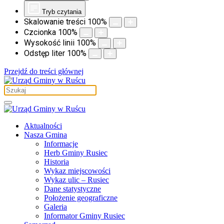
Tryb czytania
Skalowanie treści
100
%
Czcionka
100
%
Wysokość linii
100
%
Odstęp liter
100
%
Przejdź do treści głównej
Aktualności
Nasza Gmina
Informacje
Herb Gminy Rusiec
Historia
Wykaz miejscowości
Wykaz ulic – Rusiec
Dane statystyczne
Położenie geograficzne
Galeria
Informator Gminy Rusiec