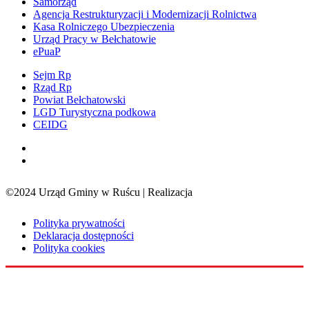
Samorząd
Agencja Restrukturyzacji i Modernizacji Rolnictwa
Kasa Rolniczego Ubezpieczenia
Urząd Pracy w Bełchatowie
ePuaP
Sejm Rp
Rząd Rp
Powiat Bełchatowski
LGD Turystyczna podkowa
CEIDG
©2024 Urząd Gminy w Ruścu | Realizacja
Sensorama
Polityka prywatności
Deklaracja dostępności
Polityka cookies