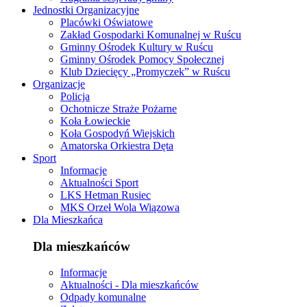
Jednostki Organizacyjne
Placówki Oświatowe
Zakład Gospodarki Komunalnej w Ruścu
Gminny Ośrodek Kultury w Ruścu
Gminny Ośrodek Pomocy Społecznej
Klub Dziecięcy „Promyczek” w Ruścu
Organizacje
Policja
Ochotnicze Straże Pożarne
Koła Łowieckie
Koła Gospodyń Wiejskich
Amatorska Orkiestra Dęta
Sport
Informacje
Aktualności Sport
LKS Hetman Rusiec
MKS Orzeł Wola Wiązowa
Dla Mieszkańca
Dla mieszkańców
Informacje
Aktualności - Dla mieszkańców
Odpady komunalne