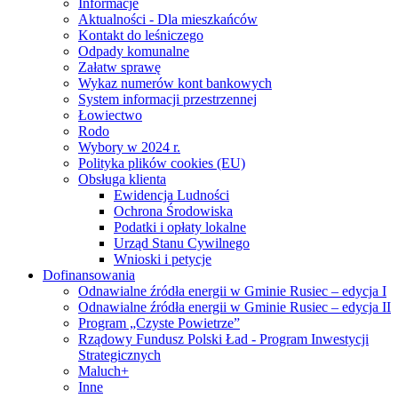
Informacje
Aktualności - Dla mieszkańców
Kontakt do leśniczego
Odpady komunalne
Załatw sprawę
Wykaz numerów kont bankowych
System informacji przestrzennej
Łowiectwo
Rodo
Wybory w 2024 r.
Polityka plików cookies (EU)
Obsługa klienta
Ewidencja Ludności
Ochrona Środowiska
Podatki i opłaty lokalne
Urząd Stanu Cywilnego
Wnioski i petycje
Dofinansowania
Odnawialne źródła energii w Gminie Rusiec – edycja I
Odnawialne źródła energii w Gminie Rusiec – edycja II
Program „Czyste Powietrze”
Rządowy Fundusz Polski Ład - Program Inwestycji
Strategicznych
Maluch+
Inne