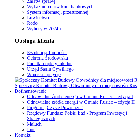
Załatw sprawę
Wykaz numerów kont bankowych
System informacji przestrzennej
Łowiectwo
Rodo
Wybory w 2024 r.
Obsługa klienta
Ewidencja Ludności
Ochrona Środowiska
Podatki i opłaty lokalne
Urząd Stanu Cywilnego
Wnioski i petycje
Społeczny Komitet Budowy Obwodnicy dla miejscowości Rus
Dofinansowania
Odnawialne źródła energii w Gminie Rusiec – edycja I
Odnawialne źródła energii w Gminie Rusiec – edycja II
Program „Czyste Powietrze”
Rządowy Fundusz Polski Ład - Program Inwestycji
Strategicznych
Maluch+
Inne
Kontakt