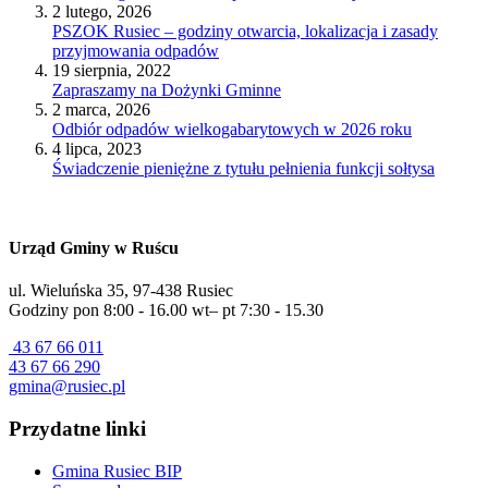
2 lutego, 2026
PSZOK Rusiec – godziny otwarcia, lokalizacja i zasady
przyjmowania odpadów
19 sierpnia, 2022
Zapraszamy na Dożynki Gminne
2 marca, 2026
Odbiór odpadów wielkogabarytowych w 2026 roku
4 lipca, 2023
Świadczenie pieniężne z tytułu pełnienia funkcji sołtysa
Urząd Gminy w Ruścu
ul. Wieluńska 35, 97-438 Rusiec
Godziny pon 8:00 - 16.00 wt– pt 7:30 - 15.30
43 67 66 011
43 67 66 290
gmina@rusiec.pl
Przydatne linki
Gmina Rusiec BIP