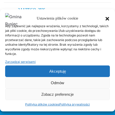
2 LUTEGO, 2026
PSZOK Rusiec – godziny otwarcia, lokalizacja i
Ustawienia plików cookie
zasady przyjmowania odpadów
Aby zapewnić jak najlepsze wrażenia, korzystamy z technologii, takich
jak pliki cookie, do przechowywania i/lub uzyskiwania dostępu do
informacji o urządzeniu. Zgoda na te technologie pozwoli nam
19 SIERPNIA, 2022
przetwarzać dane, takie jak zachowanie podczas przeglądania lub
Zapraszamy na Dożynki Gminne
unikalne identyfikatory na tej stronie. Brak wyrażenia zgody lub
wycofanie zgody może niekorzystnie wpłynąć na niektóre cechy i
funkcje.
22 SIERPNIA, 2025
Dożynki Gminne w Ruścu – 30 sierpnia 2025 r.
Zarządzaj serwisami
Akceptuję
4 LIPCA, 2023
Świadczenie pieniężne z tytułu pełnienia funkcji
Odmów
sołtysa
Zobacz preferencje
Polityka plików cookies
Polityka prywatności