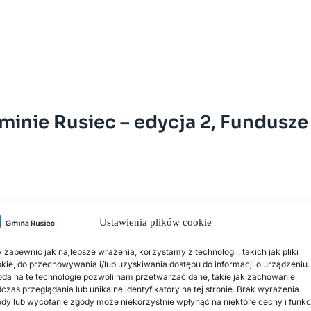
minie Rusiec – edycja 2, Fundusze
stalacji PV i magazynów energii kontynuowana była faza pr
Ustawienia plików cookie
ęcia części montażowej. Jednocześnie dla części projekt
we postępowanie przetargowe.W związku ze zmianami w cz
 zapewnić jak najlepsze wrażenia, korzystamy z technologii, takich jak pliki
kie, do przechowywania i/lub uzyskiwania dostępu do informacji o urządzeniu.
da na te technologie pozwoli nam przetwarzać dane, takie jak zachowanie
czas przeglądania lub unikalne identyfikatory na tej stronie. Brak wyrażenia
dy lub wycofanie zgody może niekorzystnie wpłynąć na niektóre cechy i funkc