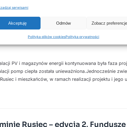
ządzaj serwisami
Akceptuję
Odmów
Zobacz preferencj
minie Rusiec – edycja 2, Fundusze
Polityka plików cookies
Polityka prywatności
stalacji PV i magazynów energii kontynuowana była faza pr
lacji pomp ciepła została unieważniona.Jednocześnie zwie
siec i mieszkańców, w ramach realizacji projektu i jego 
minie Rusiec – edycja 2, Fundusze