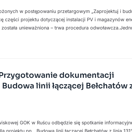
łożonych w postępowaniu przetargowym „Zaprojektuj i bud
zęści projektu dotyczącej instalacji PV i magazynów ene
ła została unieważniona – trwa procedura odwoławcza.Jed
 „Przygotowanie dokumentacji
Budowa linii łączącej Bełchatów z 
owiskowej GOK w Ruścu odbędzie się spotkanie informacyjn
projektu pn. „Budowa linii łączącej Bełchatów z linią 131