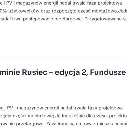
cji PV i magazynów energii nadal trwała faza projektowa
 70% użytkowników oraz rozpoczęto część montażową.Jed
ła nadal trwa postępowanie przetargowe. Przygotowywane s
minie Rusiec – edycja 2, Fundusze
lacji PV i magazynów energii nadal trwała faza projektowa
ęcia części montażowej.Jednocześnie dla części projektu
tępowanie przetargowe. Zawierane są umowy z mieszkańcam