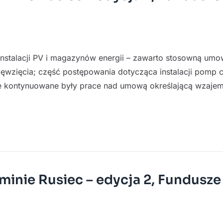
j instalacji PV i magazynów energii – zawarto stosowną umo
ęwzięcia; część postępowania dotycząca instalacji pomp c
ie kontynuowane były prace nad umową określającą wzaje
minie Rusiec – edycja 2, Fundusze