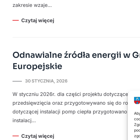
zakresie wzaje…
Czytaj więcej
Odnawialne źródła energii w G
Europejskie
30 STYCZNIA, 2026
W styczniu 2026r. dla części projektu dotyczącej in
przedsięwzięcia oraz przygotowywano się do rozpocz
dotyczącej instalacji pomp ciepła przygotowano no
Aby
coo
instalacj…
Zgo
pod
Czytaj więcej
zgo