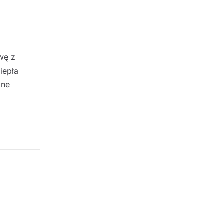
wę z
iepła
mne