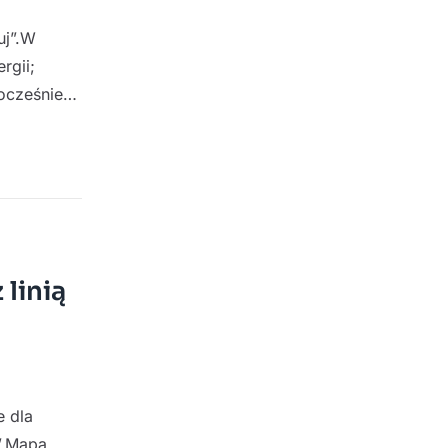
uj”.W
rgii;
nocześnie…
linią
e dla
”.Mapa