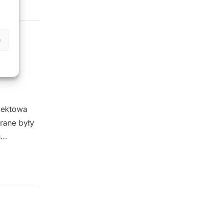
e
ojektowa
rane były
u…