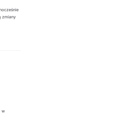
nocześnie
ą zmiany
i w