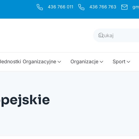
436 766 011
436 766 763
gm
Jednostki Organizacyjne
Organizacje
Sport
opejskie