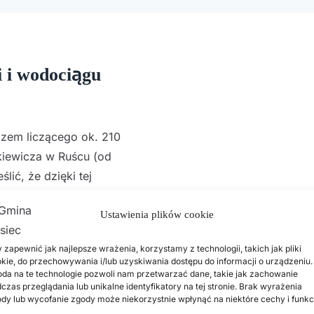
i i wodociągu
azem liczącego ok. 210
ckiewicza w Ruścu (od
lić, że dzięki tej
towego rurociągu, o co od
Ustawienia plików cookie
 zapewnić jak najlepsze wrażenia, korzystamy z technologii, takich jak pliki
kie, do przechowywania i/lub uzyskiwania dostępu do informacji o urządzeniu.
da na te technologie pozwoli nam przetwarzać dane, takie jak zachowanie
czas przeglądania lub unikalne identyfikatory na tej stronie. Brak wyrażenia
dy lub wycofanie zgody może niekorzystnie wpłynąć na niektóre cechy i funkc