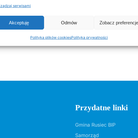
ządzaj serwisami
Akceptuję
Odmów
Zobacz preferencj
Polityka plików cookies
Polityka prywatności
Przydatne linki
Gmina Rusiec BIP
Samorząd