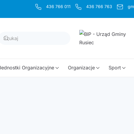
436 766 011
436 766 763
gm
Jednostki Organizacyjne
Organizacje
Sport