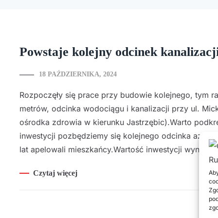
Powstaje kolejny odcinek kanalizacj
18 PAŹDZIERNIKA, 2024
Rozpoczęły się prace przy budowie kolejnego, tym r
metrów, odcinka wodociągu i kanalizacji przy ul. Mi
ośrodka zdrowia w kierunku Jastrzębic).Warto podkreś
inwestycji pozbędziemy się kolejnego odcinka azbes
lat apelowali mieszkańcy.Wartość inwestycji wyni…
Aby
Czytaj więcej
coo
Zgo
pod
zgo