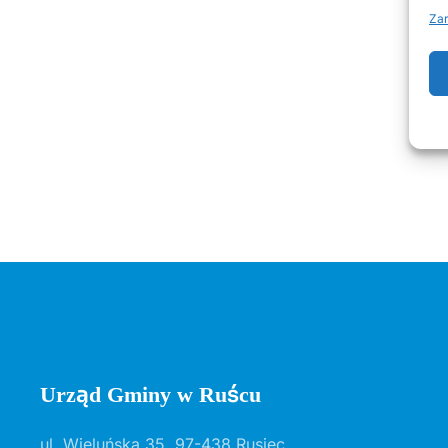
Zar
Urząd Gminy w Ruścu
ul. Wieluńska 35, 97-438 Rusiec