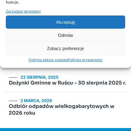
funkcje.
komunalnych w 2026 roku
Zarządzaj serwisami
Akceptuję
2 LUTEGO, 2026
PSZOK Rusiec – godziny otwarcia, lokalizacja i
Odmów
zasady przyjmowania odpadów
Zobacz preferencje
19 SIERPNIA, 2022
Zapraszamy na Dożynki Gminne
Polityka plików cookies
Polityka prywatności
22 SIERPNIA, 2025
Dożynki Gminne w Ruścu – 30 sierpnia 2025 r.
2 MARCA, 2026
Odbiór odpadów wielkogabarytowych w
2026 roku