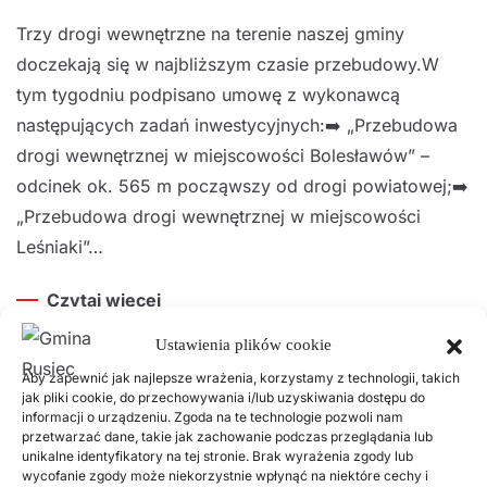
Trzy drogi wewnętrzne na terenie naszej gminy
doczekają się w najbliższym czasie przebudowy.W
tym tygodniu podpisano umowę z wykonawcą
następujących zadań inwestycyjnych:➡️ „Przebudowa
drogi wewnętrznej w miejscowości Bolesławów” –
odcinek ok. 565 m począwszy od drogi powiatowej;➡️
„Przebudowa drogi wewnętrznej w miejscowości
Leśniaki”…
Czytaj więcej
Ustawienia plików cookie
Aby zapewnić jak najlepsze wrażenia, korzystamy z technologii, takich
Popularne wpisy
jak pliki cookie, do przechowywania i/lub uzyskiwania dostępu do
informacji o urządzeniu. Zgoda na te technologie pozwoli nam
przetwarzać dane, takie jak zachowanie podczas przeglądania lub
unikalne identyfikatory na tej stronie. Brak wyrażenia zgody lub
18 LISTOPADA, 2025
wycofanie zgody może niekorzystnie wpłynąć na niektóre cechy i
Harmonogram odbioru odpadów