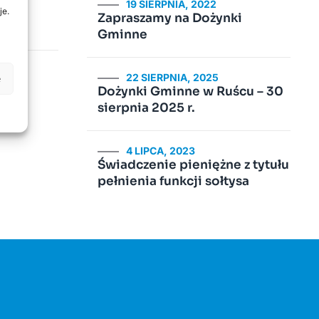
19 SIERPNIA, 2022
je.
Zapraszamy na Dożynki
Gminne
22 SIERPNIA, 2025
e
Dożynki Gminne w Ruścu – 30
sierpnia 2025 r.
4 LIPCA, 2023
Świadczenie pieniężne z tytułu
pełnienia funkcji sołtysa