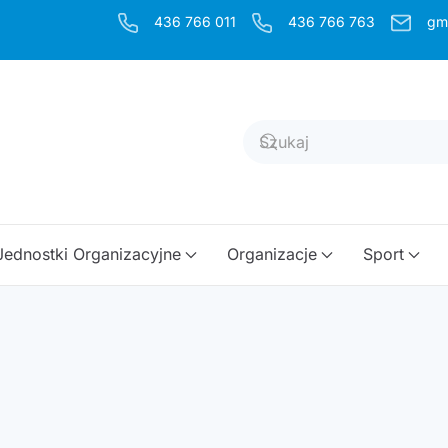
436 766 011
436 766 763
gm
Jednostki Organizacyjne
Organizacje
Sport