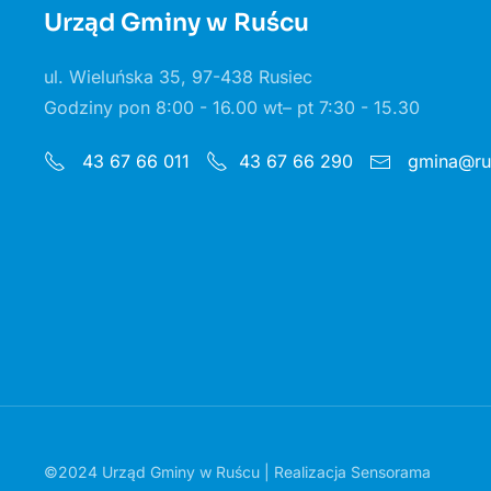
Urząd Gminy w Ruścu
ul. Wieluńska 35, 97-438 Rusiec
Godziny pon 8:00 - 16.00 wt– pt 7:30 - 15.30
gmina@rus
43 67 66 011
43 67 66 290
©2024 Urząd Gminy w Ruścu | Realizacja
Sensorama