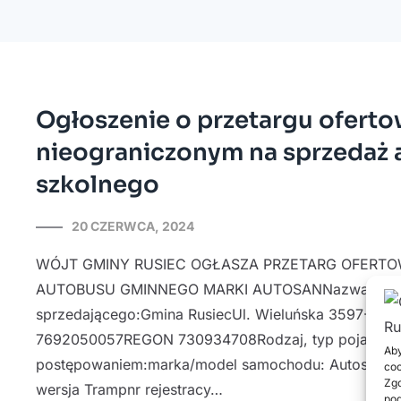
Ogłoszenie o przetargu ofert
nieograniczonym na sprzedaż
szkolnego
20 CZERWCA, 2024
WÓJT GMINY RUSIEC OGŁASZA PRZETARG OFERTO
AUTOBUSU GMINNEGO MARKI AUTOSANNazwa i sie
sprzedającego:Gmina RusiecUl. Wieluńska 3597-438
7692050057REGON 730934708Rodzaj, typ pojazdu 
Aby
postępowaniem:marka/model samochodu: Autosan, m
coo
Zgo
wersja Trampnr rejestracy…
pod