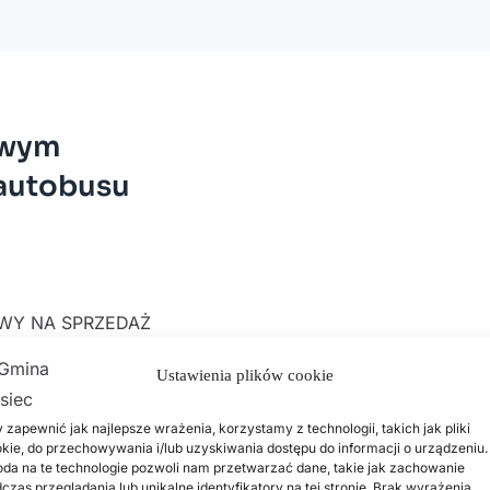
owym
 autobusu
WY NA SPRZEDAŻ
dziba
Ustawienia plików cookie
 RusiecNIP
objętego
 zapewnić jak najlepsze wrażenia, korzystamy z technologii, takich jak pliki
odel A0909L 12,5 t,
kie, do przechowywania i/lub uzyskiwania dostępu do informacji o urządzeniu.
da na te technologie pozwoli nam przetwarzać dane, takie jak zachowanie
czas przeglądania lub unikalne identyfikatory na tej stronie. Brak wyrażenia