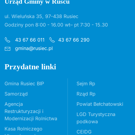
Urząd Gminy w Ruścu
ul. Wieluńska 35, 97-438 Rusiec
Godziny pon 8:00 - 16.00 wt– pt 7:30 - 15.30
43 67 66 011
43 67 66 290
gmina@rusiec.pl
Przydatne linki
Gmina Rusiec BIP
Sejm Rp
Samorząd
Rząd Rp
Agencja
Powiat Bełchatowski
Restrukturyzacji i
LGD Turystyczna
Modernizacji Rolnictwa
podkowa
Kasa Rolniczego
CEIDG