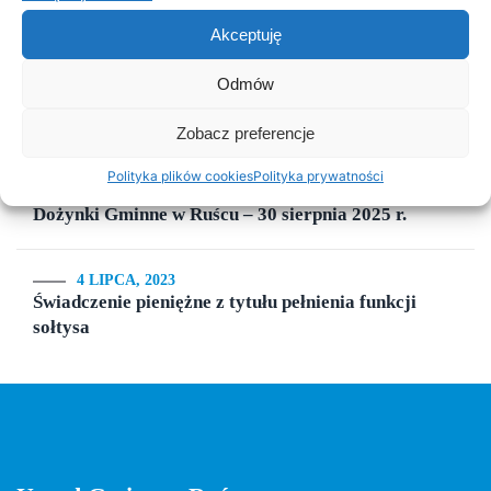
PSZOK Rusiec – godziny otwarcia, lokalizacja i
Akceptuję
zasady przyjmowania odpadów
Odmów
19 SIERPNIA, 2022
Zapraszamy na Dożynki Gminne
Zobacz preferencje
Polityka plików cookies
Polityka prywatności
22 SIERPNIA, 2025
Dożynki Gminne w Ruścu – 30 sierpnia 2025 r.
4 LIPCA, 2023
Świadczenie pieniężne z tytułu pełnienia funkcji
sołtysa