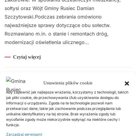
sołtysi oraz Wójt Gminy Rusiec Damian
Szczytowski.Podczas zebrania omówiono
najważniejsze sprawy dotyczące obu sołectw.
Rozmawiano m.in. o stanie i remontach dróg,
modernizacji oświetlenia ulicznego…
Czytaj więcej
Popularne wpisy
Ustawienia plików cookie
Aby zapewnić jak najlepsze wrażenia, korzystamy z technologii, takich
jak pliki cookie, do przechowywania i/lub uzyskiwania dostępu do
18 LISTOPADA, 2025
informacji o urządzeniu. Zgoda na te technologie pozwoli nam
Harmonogram odbioru odpadów komunalnych w 2026
przetwarzać dane, takie jak zachowanie podczas przeglądania lub
unikalne identyfikatory na tej stronie. Brak wyrażenia zgody lub
roku
wycofanie zgody może niekorzystnie wpłynąć na niektóre cechy i
funkcje.
2 LUTEGO, 2026
Zarządzaj serwisami