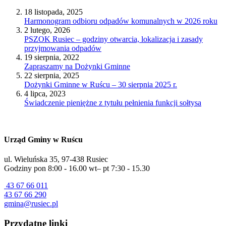
18 listopada, 2025
Harmonogram odbioru odpadów komunalnych w 2026 roku
2 lutego, 2026
PSZOK Rusiec – godziny otwarcia, lokalizacja i zasady
przyjmowania odpadów
19 sierpnia, 2022
Zapraszamy na Dożynki Gminne
22 sierpnia, 2025
Dożynki Gminne w Ruścu – 30 sierpnia 2025 r.
4 lipca, 2023
Świadczenie pieniężne z tytułu pełnienia funkcji sołtysa
Urząd Gminy w Ruścu
ul. Wieluńska 35, 97-438 Rusiec
Godziny pon 8:00 - 16.00 wt– pt 7:30 - 15.30
43 67 66 011
43 67 66 290
gmina@rusiec.pl
Przydatne linki