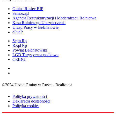
Gmina Rusiec BIP
Samorząd
Agencja Restrukturyzacji i Modernizacji Rolnictwa
Kasa Rolniczego Ubezpieczenia
Urząd Pracy w Bełchatowie
ePuaP
Sejm Rp
Rząd Rp
Powiat Bełchatowski
LGD Turystyczna podkowa
CEIDG
©2024 Urząd Gminy w Ruścu | Realizacja
Sensorama
Polityka prywatności
Deklaracja dostępności
Polityka cookies