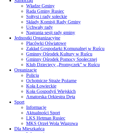
Samorząd
Władze Gminy
Rada Gminy Rusiec
Sołtysi i rady sołeckie
Składy Komisji Rady Gminy
Uchwały rady
Nagrania sesji rady gminy
Jednostki Organizacyjne
Placówki Oświatowe
Zakład Gospodarki Komunalnej w Ruścu
Gminny Ośrodek Kultury w Ruścu
Gminny Ośrodek Pomocy Społecznej
Klub Dziecięcy „Promyczek” w Ruścu
Organizacje
Policja
Ochotnicze Straże Pożarne
Koła Łowieckie
Koła Gospodyń Wiejskich
Amatorska Orkiestra Dęta
Sport
Informacje
Aktualności Sport
LKS Hetman Rusiec
MKS Orzeł Wola Wiązowa
Dla Mieszkańca