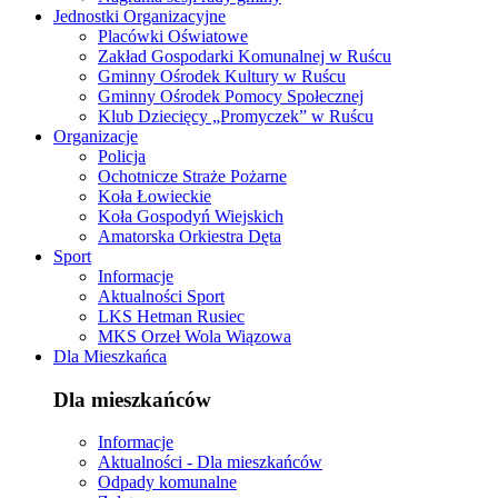
Jednostki Organizacyjne
Placówki Oświatowe
Zakład Gospodarki Komunalnej w Ruścu
Gminny Ośrodek Kultury w Ruścu
Gminny Ośrodek Pomocy Społecznej
Klub Dziecięcy „Promyczek” w Ruścu
Organizacje
Policja
Ochotnicze Straże Pożarne
Koła Łowieckie
Koła Gospodyń Wiejskich
Amatorska Orkiestra Dęta
Sport
Informacje
Aktualności Sport
LKS Hetman Rusiec
MKS Orzeł Wola Wiązowa
Dla Mieszkańca
Dla mieszkańców
Informacje
Aktualności - Dla mieszkańców
Odpady komunalne