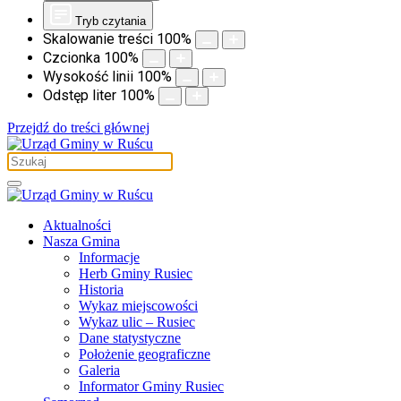
Tryb czytania
Skalowanie treści
100
%
Czcionka
100
%
Wysokość linii
100
%
Odstęp liter
100
%
Przejdź do treści głównej
Aktualności
Nasza Gmina
Informacje
Herb Gminy Rusiec
Historia
Wykaz miejscowości
Wykaz ulic – Rusiec
Dane statystyczne
Położenie geograficzne
Galeria
Informator Gminy Rusiec