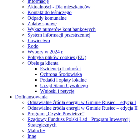
Informacje
Aktualności - Dla mieszkańców
Kontakt do leśniczego
Odpady komunalne
Załatw sprawę
Wykaz numerów kont bankowych
System informacji przestrzennej
Łowiectwo
Rodo
Wybory w 2024 r.
Polityka plików cookies (EU)
Obsługa klienta
Ewidencja Ludności
Ochrona Środowiska
Podatki i opłaty lokalne
Urząd Stanu Cywilnego
Wnioski i petycje
Dofinansowania
Odnawialne źródła energii w Gminie Rusiec – edycja I
Odnawialne źródła energii w Gminie Rusiec – edycja II
Program „Czyste Powietrze”
Rządowy Fundusz Polski Ład - Program Inwestycji
Strategicznych
Maluch+
Inne