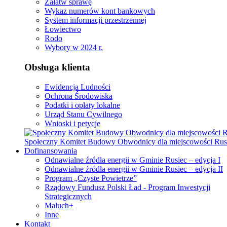
Załatw sprawę
Wykaz numerów kont bankowych
System informacji przestrzennej
Łowiectwo
Rodo
Wybory w 2024 r.
Obsługa klienta
Ewidencja Ludności
Ochrona Środowiska
Podatki i opłaty lokalne
Urząd Stanu Cywilnego
Wnioski i petycje
Społeczny Komitet Budowy Obwodnicy dla miejscowości Rus
Dofinansowania
Odnawialne źródła energii w Gminie Rusiec – edycja I
Odnawialne źródła energii w Gminie Rusiec – edycja II
Program „Czyste Powietrze”
Rządowy Fundusz Polski Ład - Program Inwestycji
Strategicznych
Maluch+
Inne
Kontakt