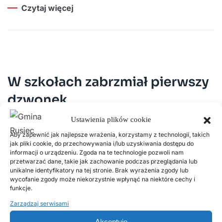
Czytaj więcej
W szkołach zabrzmiał pierwszy
dzwonek
Ustawienia plików cookie
1 WRZEŚNIA, 2025
Aby zapewnić jak najlepsze wrażenia, korzystamy z technologii, takich
W Zespołach Szkolno-Przedszkolnych w Ruścu i Woli
jak pliki cookie, do przechowywania i/lub uzyskiwania dostępu do
informacji o urządzeniu. Zgoda na te technologie pozwoli nam
Wiązowej rozpoczął się rok szkolny 2025/2026. Z tej
przetwarzać dane, takie jak zachowanie podczas przeglądania lub
okazji odbyły się uroczyste akademie, podczas
unikalne identyfikatory na tej stronie. Brak wyrażenia zgody lub
wycofanie zgody może niekorzystnie wpłynąć na niektóre cechy i
których uczniowie, nauczyciele i rodzice powitali nowy
funkcje.
rok pełen wyzwań i przygód.– Rozpoczynamy kolejny
Zarządzaj serwisami
rok szkolny – czas nowych wyzwań. Życzę wszystkim
Akceptuję