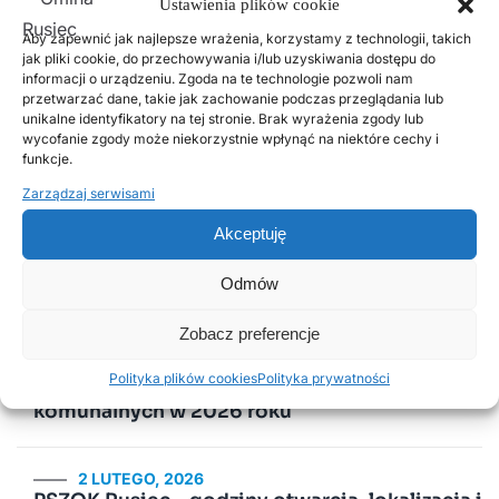
Ustawienia plików cookie
Zgodnie z wnioskiem inwestycja musi być
Aby zapewnić jak najlepsze wrażenia, korzystamy z technologii, takich
zrealizowana do końca 2026 roku. O postępach w
jak pliki cookie, do przechowywania i/lub uzyskiwania dostępu do
informacji o urządzeniu. Zgoda na te technologie pozwoli nam
realizacji będziemy informować na bieżąco.
przetwarzać dane, takie jak zachowanie podczas przeglądania lub
unikalne identyfikatory na tej stronie. Brak wyrażenia zgody lub
wycofanie zgody może niekorzystnie wpłynąć na niektóre cechy i
funkcje.
Zarządzaj serwisami
Poprzednie
Następne
Akceptuję
Popularne wpisy
Odmów
Zobacz preferencje
18 LISTOPADA, 2025
Polityka plików cookies
Polityka prywatności
Harmonogram odbioru odpadów
komunalnych w 2026 roku
2 LUTEGO, 2026