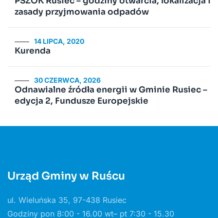
PSZOK Rusiec – godziny otwarcia, lokalizacja i
zasady przyjmowania odpadów
14 LIPCA, 2020
Kurenda
30 CZERWCA, 2026
Odnawialne źródła energii w Gminie Rusiec –
edycja 2, Fundusze Europejskie
Urząd Gminy w Ruścu
ul. Wieluńska 35, 97-438 Rusiec
Godziny pon 8:00 - 16.00 wt– pt 7:30 - 15.30