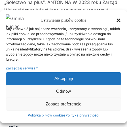
„Sołectwo na plus”: ANTONINA W 2023 roku Zarząd
Województwa Łódzkiego pozytywnie rozpatrzył
wniosek sołectwa Antonina, którego celem było
Ustawienia plików cookie
pozyskanie środków na doposażenie tamtejszej
Aby zapewnić jak najlepsze wrażenia, korzystamy z technologii, takich
świetlicy wiejskiej. Zakupiono: klimatyzator z funkcją
jak pliki cookie, do przechowywania i/lub uzyskiwania dostępu do
informacji o urządzeniu. Zgoda na te technologie pozwoli nam
grzania, grill gastronomiczny, frytkownicę, zakup
przetwarzać dane, takie jak zachowanie podczas przeglądania lub
unikalne identyfikatory na tej stronie. Brak wyrażenia zgody lub
naczyń kuchennych, zakup akcesoriów stołowych.
wycofanie zgody może niekorzystnie wpłynąć na niektóre cechy i
Członkinie mi…
funkcje.
Zarządzaj serwisami
Czytaj więcej
Akceptuję
Odmów
Popularne wpisy
Zobacz preferencje
18 LISTOPADA, 2025
Polityka plików cookies
Polityka prywatności
Harmonogram odbioru odpadów komunalnych w 2026
roku