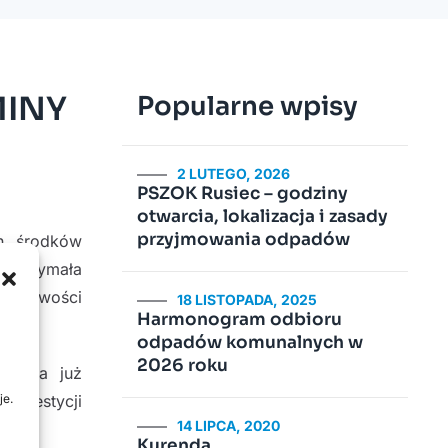
MINY
Popularne wpisy
2 LUTEGO, 2026
PSZOK Rusiec – godziny
otwarcia, lokalizacja i zasady
przyjmowania odpadów
h środków
c otrzymała
iejscowości
18 LISTOPADA, 2025
Harmonogram odbioru
odpadów komunalnych w
2026 roku
osiada już
je.
inwestycji
14 LIPCA, 2020
Kurenda