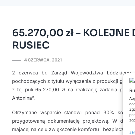
65.270,00 zł – KOLEJ
RUSIEC
4 CZERWCA, 2021
2 czerwca br. Zarząd Województwa Łódzkiego o
pochodzących z tytułu wyłączenia z produkcji grunt
z tej puli 65.270,00 zł na realizację zadania pn.:
Antonina”.
Aby
coo
Zgo
Otrzymane wsparcie stanowi ponad 30% kosztów r
pod
zgo
przygotowaną dokumentację projektową. W drugiej 
mającej na celu zwiększenie komfortu i bezpieczeńs
Zar