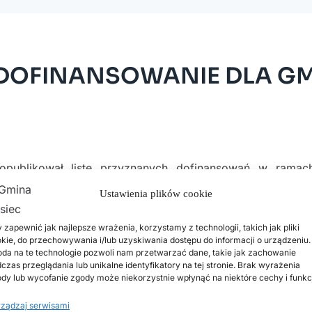
NE DOFINANSOWANIE DLA G
publikował listę przyznanych dofinansowań w ramac
ów rolnych na łączną kwotę 22.758.234,00 zł. Gmina Rusie
Ustawienia plików cookie
 „Modernizacja drogi dojazdowej do gruntów rolnych w m
 zapewnić jak najlepsze wrażenia, korzystamy z technologii, takich jak pliki
kie, do przechowywania i/lub uzyskiwania dostępu do informacji o urządzeniu.
da na te technologie pozwoli nam przetwarzać dane, takie jak zachowanie
ealizacji przedsięwzięcia, na które Gmina Rusiec p
czas przeglądania lub unikalne identyfikatory na tej stronie. Brak wyrażenia
dy lub wycofanie zgody może niekorzystnie wpłynąć na niektóre cechy i funkc
połowie roku planowana jest realizacja przedmiotowej 
twa mieszkańców naszej gminy.
ządzaj serwisami