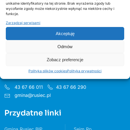
unikalne identyfikatory na tej stronie. Brak wyrażenia zgody lub
edycja 2, Fundusze Europejskie
wycofanie zgody może niekorzystnie wpłynąć na niektóre cechy i
funkcje.
Zarządzaj serwisami
Akceptuję
Odmów
Urząd Gminy w Ruścu
Zobacz preferencje
ul. Wieluńska 35, 97-438 Rusiec
Polityka plików cookies
Polityka prywatności
Godziny pon 8:00 - 16.00 wt– pt 7:30 - 15.30
43 67 66 011
43 67 66 290
gmina@rusiec.pl
Przydatne linki
Gmina Rusiec BIP
Sejm Rp