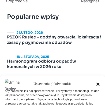
Poprzednie
Następne
Popularne wpisy
2 LUTEGO, 2026
PSZOK Rusiec – godziny otwarcia, lokalizacja i
zasady przyjmowania odpadów
18 LISTOPADA, 2025
Harmonogram odbioru odpadów
komunalnych w 2026 roku
14 LIPCA, 2020
Ustawienia plików cookie
Kurenda
Aby zapewnić jak najlepsze wrażenia, korzystamy z technologii, takich
jak pliki cookie, do przechowywania i/lub uzyskiwania dostępu do
30 CZERWCA, 2026
informacji o urządzeniu. Zgoda na te technologie pozwoli nam
Odnawialne źródła energii w Gminie Rusiec –
przetwarzać dane, takie jak zachowanie podczas przeglądania lub