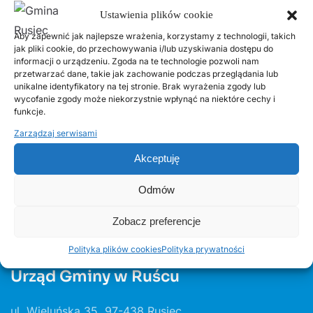
18 LISTOPADA, 2025
Ustawienia plików cookie
Harmonogram odbioru odpadów
Aby zapewnić jak najlepsze wrażenia, korzystamy z technologii, takich
komunalnych w 2026 roku
jak pliki cookie, do przechowywania i/lub uzyskiwania dostępu do
informacji o urządzeniu. Zgoda na te technologie pozwoli nam
przetwarzać dane, takie jak zachowanie podczas przeglądania lub
14 LIPCA, 2020
unikalne identyfikatory na tej stronie. Brak wyrażenia zgody lub
Kurenda
wycofanie zgody może niekorzystnie wpłynąć na niektóre cechy i
funkcje.
Zarządzaj serwisami
30 CZERWCA, 2026
Odnawialne źródła energii w Gminie Rusiec –
Akceptuję
edycja 2, Fundusze Europejskie
Odmów
Zobacz preferencje
Polityka plików cookies
Polityka prywatności
Urząd Gminy w Ruścu
ul. Wieluńska 35, 97-438 Rusiec