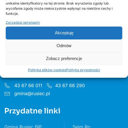
unikalne identyfikatory na tej stronie. Brak wyrażenia zgody lub
edycja 2, Fundusze Europejskie
wycofanie zgody może niekorzystnie wpłynąć na niektóre cechy i
funkcje.
Zarządzaj serwisami
Akceptuję
Odmów
Urząd Gminy w Ruścu
Zobacz preferencje
ul. Wieluńska 35, 97-438 Rusiec
Polityka plików cookies
Polityka prywatności
Godziny pon 8:00 - 16.00 wt– pt 7:30 - 15.30
43 67 66 011
43 67 66 290
gmina@rusiec.pl
Przydatne linki
Gmina Rusiec BIP
Sejm Rp