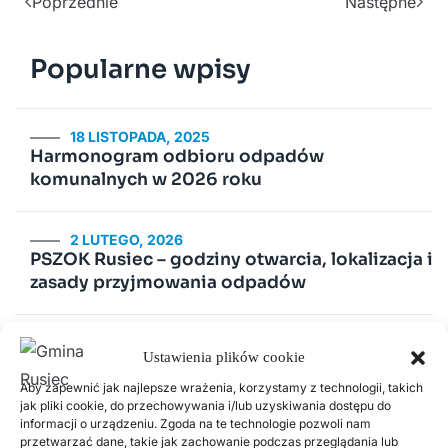
Poprzednie
Następne
Popularne wpisy
18 LISTOPADA, 2025
Harmonogram odbioru odpadów
komunalnych w 2026 roku
2 LUTEGO, 2026
PSZOK Rusiec – godziny otwarcia, lokalizacja i
zasady przyjmowania odpadów
14 LIPCA, 2020
Ustawienia plików cookie
Kurenda
Aby zapewnić jak najlepsze wrażenia, korzystamy z technologii, takich
jak pliki cookie, do przechowywania i/lub uzyskiwania dostępu do
30 CZERWCA, 2026
informacji o urządzeniu. Zgoda na te technologie pozwoli nam
Odnawialne źródła energii w Gminie Rusiec –
przetwarzać dane, takie jak zachowanie podczas przeglądania lub