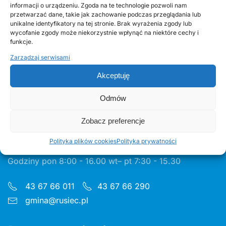
informacji o urządzeniu. Zgoda na te technologie pozwoli nam
przetwarzać dane, takie jak zachowanie podczas przeglądania lub
30 CZERWCA, 2026
unikalne identyfikatory na tej stronie. Brak wyrażenia zgody lub
Odnawialne źródła energii w Gminie Rusiec –
wycofanie zgody może niekorzystnie wpłynąć na niektóre cechy i
funkcje.
edycja 2, Fundusze Europejskie
Zarządzaj serwisami
Akceptuję
Odmów
Urząd Gminy w Ruścu
Zobacz preferencje
Polityka plików cookies
Polityka prywatności
ul. Wieluńska 35, 97-438 Rusiec
Godziny pon 8:00 - 16.00 wt– pt 7:30 - 15.30
43 67 66 011
43 67 66 290
gmina@rusiec.pl