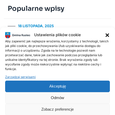
Popularne wpisy
18 LISTOPADA, 2025
Harmonogram odbioru odpadów
Ustawienia plików cookie
komunalnych w 2026 roku
Aby zapewnić jak najlepsze wrażenia, korzystamy z technologii, takich
jak pliki cookie, do przechowywania i/lub uzyskiwania dostępu do
informacji o urządzeniu. Zgoda na te technologie pozwoli nam
2 LUTEGO, 2026
przetwarzać dane, takie jak zachowanie podczas przeglądania lub
PSZOK Rusiec – godziny otwarcia, lokalizacja i
unikalne identyfikatory na tej stronie. Brak wyrażenia zgody lub
zasady przyjmowania odpadów
wycofanie zgody może niekorzystnie wpłynąć na niektóre cechy i
funkcje.
Zarządzaj serwisami
14 LIPCA, 2020
Kurenda
Akceptuję
Odmów
30 CZERWCA, 2026
Odnawialne źródła energii w Gminie Rusiec –
Zobacz preferencje
edycja 2, Fundusze Europejskie