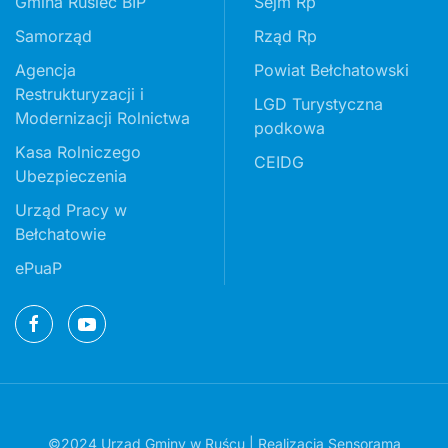
Gmina Rusiec BIP
Sejm Rp
Samorząd
Rząd Rp
Agencja
Powiat Bełchatowski
Restrukturyzacji i
LGD Turystyczna
Modernizacji Rolnictwa
podkowa
Kasa Rolniczego
CEIDG
Ubezpieczenia
Urząd Pracy w
Bełchatowie
ePuaP
©2024 Urząd Gminy w Ruścu | Realizacja
Sensorama