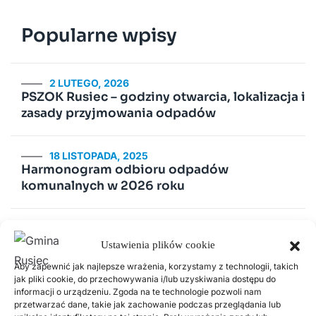
Popularne wpisy
2 LUTEGO, 2026
PSZOK Rusiec – godziny otwarcia, lokalizacja i
zasady przyjmowania odpadów
18 LISTOPADA, 2025
Harmonogram odbioru odpadów
komunalnych w 2026 roku
14 LIPCA, 2020
Kurenda
Ustawienia plików cookie
Aby zapewnić jak najlepsze wrażenia, korzystamy z technologii, takich
jak pliki cookie, do przechowywania i/lub uzyskiwania dostępu do
30 CZERWCA, 2026
informacji o urządzeniu. Zgoda na te technologie pozwoli nam
Odnawialne źródła energii w Gminie Rusiec –
przetwarzać dane, takie jak zachowanie podczas przeglądania lub
edycja 2, Fundusze Europejskie