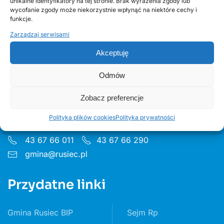
unikalne identyfikatory na tej stronie. Brak wyrażenia zgody lub
wycofanie zgody może niekorzystnie wpłynąć na niektóre cechy i
funkcje.
Zarządzaj serwisami
Akceptuję
Urząd Gminy w Ruścu
Odmów
Zobacz preferencje
ul. Wieluńska 35, 97-438 Rusiec
Godziny pon 8:00 - 16.00 wt– pt 7:30 - 15.30
Polityka plików cookies
Polityka prywatności
43 67 66 011
43 67 66 290
gmina@rusiec.pl
Przydatne linki
Gmina Rusiec BIP
Sejm Rp