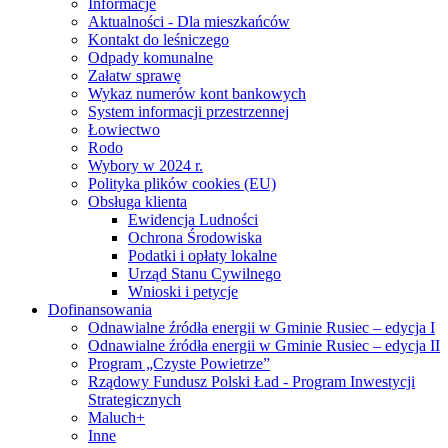
Informacje
Aktualności - Dla mieszkańców
Kontakt do leśniczego
Odpady komunalne
Załatw sprawę
Wykaz numerów kont bankowych
System informacji przestrzennej
Łowiectwo
Rodo
Wybory w 2024 r.
Polityka plików cookies (EU)
Obsługa klienta
Ewidencja Ludności
Ochrona Środowiska
Podatki i opłaty lokalne
Urząd Stanu Cywilnego
Wnioski i petycje
Dofinansowania
Odnawialne źródła energii w Gminie Rusiec – edycja I
Odnawialne źródła energii w Gminie Rusiec – edycja II
Program „Czyste Powietrze”
Rządowy Fundusz Polski Ład - Program Inwestycji
Strategicznych
Maluch+
Inne