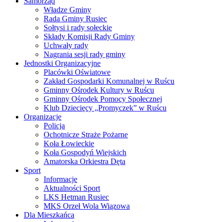
Samorząd
Władze Gminy
Rada Gminy Rusiec
Sołtysi i rady sołeckie
Składy Komisji Rady Gminy
Uchwały rady
Nagrania sesji rady gminy
Jednostki Organizacyjne
Placówki Oświatowe
Zakład Gospodarki Komunalnej w Ruścu
Gminny Ośrodek Kultury w Ruścu
Gminny Ośrodek Pomocy Społecznej
Klub Dziecięcy „Promyczek” w Ruścu
Organizacje
Policja
Ochotnicze Straże Pożarne
Koła Łowieckie
Koła Gospodyń Wiejskich
Amatorska Orkiestra Dęta
Sport
Informacje
Aktualności Sport
LKS Hetman Rusiec
MKS Orzeł Wola Wiązowa
Dla Mieszkańca