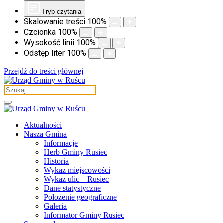
Tryb czytania
Skalowanie treści
100
%
Czcionka
100
%
Wysokość linii
100
%
Odstęp liter
100
%
Przejdź do treści głównej
Aktualności
Nasza Gmina
Informacje
Herb Gminy Rusiec
Historia
Wykaz miejscowości
Wykaz ulic – Rusiec
Dane statystyczne
Położenie geograficzne
Galeria
Informator Gminy Rusiec