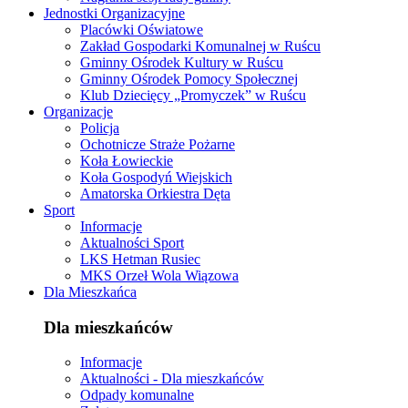
Jednostki Organizacyjne
Placówki Oświatowe
Zakład Gospodarki Komunalnej w Ruścu
Gminny Ośrodek Kultury w Ruścu
Gminny Ośrodek Pomocy Społecznej
Klub Dziecięcy „Promyczek” w Ruścu
Organizacje
Policja
Ochotnicze Straże Pożarne
Koła Łowieckie
Koła Gospodyń Wiejskich
Amatorska Orkiestra Dęta
Sport
Informacje
Aktualności Sport
LKS Hetman Rusiec
MKS Orzeł Wola Wiązowa
Dla Mieszkańca
Dla mieszkańców
Informacje
Aktualności - Dla mieszkańców
Odpady komunalne