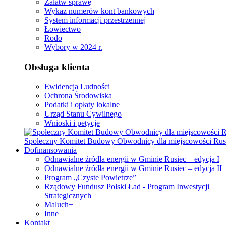
Załatw sprawę
Wykaz numerów kont bankowych
System informacji przestrzennej
Łowiectwo
Rodo
Wybory w 2024 r.
Obsługa klienta
Ewidencja Ludności
Ochrona Środowiska
Podatki i opłaty lokalne
Urząd Stanu Cywilnego
Wnioski i petycje
Społeczny Komitet Budowy Obwodnicy dla miejscowości Rus
Dofinansowania
Odnawialne źródła energii w Gminie Rusiec – edycja I
Odnawialne źródła energii w Gminie Rusiec – edycja II
Program „Czyste Powietrze”
Rządowy Fundusz Polski Ład - Program Inwestycji
Strategicznych
Maluch+
Inne
Kontakt