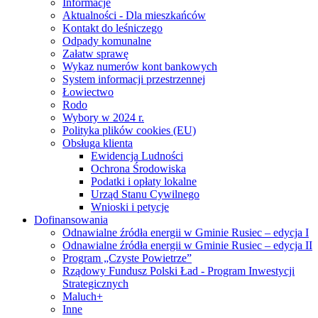
Informacje
Aktualności - Dla mieszkańców
Kontakt do leśniczego
Odpady komunalne
Załatw sprawę
Wykaz numerów kont bankowych
System informacji przestrzennej
Łowiectwo
Rodo
Wybory w 2024 r.
Polityka plików cookies (EU)
Obsługa klienta
Ewidencja Ludności
Ochrona Środowiska
Podatki i opłaty lokalne
Urząd Stanu Cywilnego
Wnioski i petycje
Dofinansowania
Odnawialne źródła energii w Gminie Rusiec – edycja I
Odnawialne źródła energii w Gminie Rusiec – edycja II
Program „Czyste Powietrze”
Rządowy Fundusz Polski Ład - Program Inwestycji
Strategicznych
Maluch+
Inne