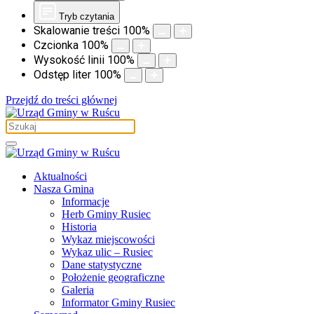
Tryb czytania
Skalowanie treści
100
%
Czcionka
100
%
Wysokość linii
100
%
Odstęp liter
100
%
Przejdź do treści głównej
Aktualności
Nasza Gmina
Informacje
Herb Gminy Rusiec
Historia
Wykaz miejscowości
Wykaz ulic – Rusiec
Dane statystyczne
Położenie geograficzne
Galeria
Informator Gminy Rusiec