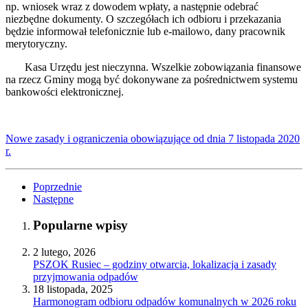
np. wniosek wraz z dowodem wpłaty, a następnie odebrać
niezbędne dokumenty. O szczegółach ich odbioru i przekazania
będzie informował telefonicznie lub e-mailowo, dany pracownik
merytoryczny.
Kasa Urzędu jest nieczynna. Wszelkie zobowiązania finansowe
na rzecz Gminy mogą być dokonywane za pośrednictwem systemu
bankowości elektronicznej.
Nowe zasady i ograniczenia obowiązujące od dnia 7 listopada 2020
r.
Poprzednie
Następne
Popularne wpisy
2 lutego, 2026
PSZOK Rusiec – godziny otwarcia, lokalizacja i zasady
przyjmowania odpadów
18 listopada, 2025
Harmonogram odbioru odpadów komunalnych w 2026 roku