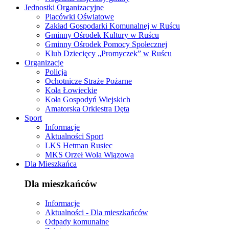
Jednostki Organizacyjne
Placówki Oświatowe
Zakład Gospodarki Komunalnej w Ruścu
Gminny Ośrodek Kultury w Ruścu
Gminny Ośrodek Pomocy Społecznej
Klub Dziecięcy „Promyczek” w Ruścu
Organizacje
Policja
Ochotnicze Straże Pożarne
Koła Łowieckie
Koła Gospodyń Wiejskich
Amatorska Orkiestra Dęta
Sport
Informacje
Aktualności Sport
LKS Hetman Rusiec
MKS Orzeł Wola Wiązowa
Dla Mieszkańca
Dla mieszkańców
Informacje
Aktualności - Dla mieszkańców
Odpady komunalne