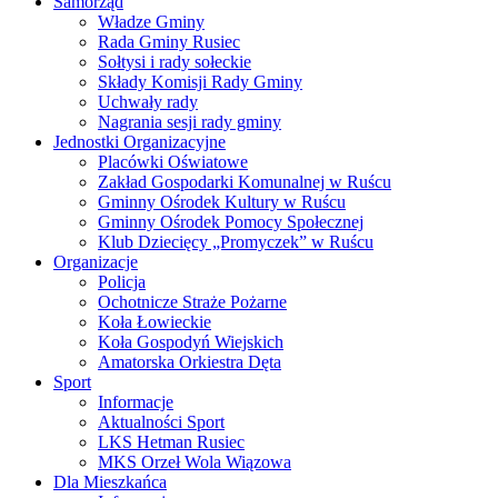
Samorząd
Władze Gminy
Rada Gminy Rusiec
Sołtysi i rady sołeckie
Składy Komisji Rady Gminy
Uchwały rady
Nagrania sesji rady gminy
Jednostki Organizacyjne
Placówki Oświatowe
Zakład Gospodarki Komunalnej w Ruścu
Gminny Ośrodek Kultury w Ruścu
Gminny Ośrodek Pomocy Społecznej
Klub Dziecięcy „Promyczek” w Ruścu
Organizacje
Policja
Ochotnicze Straże Pożarne
Koła Łowieckie
Koła Gospodyń Wiejskich
Amatorska Orkiestra Dęta
Sport
Informacje
Aktualności Sport
LKS Hetman Rusiec
MKS Orzeł Wola Wiązowa
Dla Mieszkańca