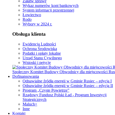
Załatw sprawę
Wykaz numerów kont bankowych
System informacji przestrzennej
Łowiectwo
Rodo
Wybory w 2024 r.
Obsługa klienta
Ewidencja Ludności
Ochrona Środowiska
Podatki i opłaty lokalne
Urząd Stanu Cywilnego
Wnioski i petycje
Społeczny Komitet Budowy Obwodnicy dla miejscowości Rus
Dofinansowania
Odnawialne źródła energii w Gminie Rusiec – edycja I
Odnawialne źródła energii w Gminie Rusiec – edycja II
Program „Czyste Powietrze”
Rządowy Fundusz Polski Ład - Program Inwestycji
Strategicznych
Maluch+
Inne
Kontakt