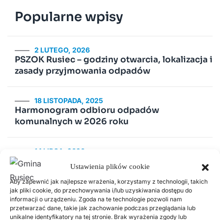
Popularne wpisy
2 LUTEGO, 2026
PSZOK Rusiec – godziny otwarcia, lokalizacja i
zasady przyjmowania odpadów
18 LISTOPADA, 2025
Harmonogram odbioru odpadów
komunalnych w 2026 roku
14 LIPCA, 2020
Kurenda
Ustawienia plików cookie
Aby zapewnić jak najlepsze wrażenia, korzystamy z technologii, takich
30 CZERWCA, 2026
jak pliki cookie, do przechowywania i/lub uzyskiwania dostępu do
Odnawialne źródła energii w Gminie Rusiec –
informacji o urządzeniu. Zgoda na te technologie pozwoli nam
przetwarzać dane, takie jak zachowanie podczas przeglądania lub
edycja 2, Fundusze Europejskie
unikalne identyfikatory na tej stronie. Brak wyrażenia zgody lub