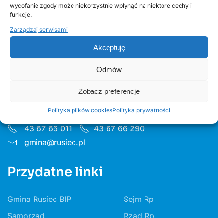
wycofanie zgody może niekorzystnie wpłynąć na niektóre cechy i
funkcje.
Zarządzaj serwisami
Akceptuję
Urząd Gminy w Ruścu
Odmów
ul. Wieluńska 35, 97-438 Rusiec
Zobacz preferencje
Godziny pon 8:00 - 16.00 wt– pt 7:30 - 15.30
Polityka plików cookies
Polityka prywatności
43 67 66 011
43 67 66 290
gmina@rusiec.pl
Przydatne linki
Gmina Rusiec BIP
Sejm Rp
Samorząd
Rząd Rp